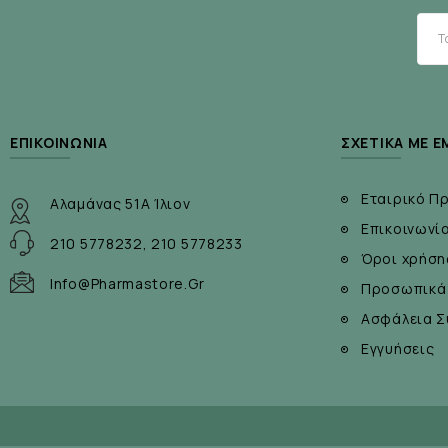
ΕΠΙΚΟΙΝΩΝΊΑ
ΣΧΕΤΙΚΆ ΜΕ Ε
Εταιρικό Π
Αλαμάνας 51Α Ίλιον
Επικοινωνί
210 5778232, 210 5778233
Όροι χρήση
Info@pharmastore.gr
Προσωπικά
Ασφάλεια Σ
Εγγυήσεις