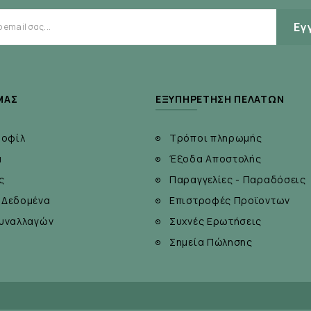
Εγ
ΜΆΣ
ΕΞΥΠΗΡΈΤΗΣΗ ΠΕΛΑΤΏΝ
ροφίλ
Τρόποι πληρωμής
α
Έξοδα Αποστολής
ς
Παραγγελίες - Παραδόσεις
 Δεδομένα
Επιστροφές Προϊοντων
υναλλαγών
Συχνές Ερωτήσεις
Σημεία Πώλησης