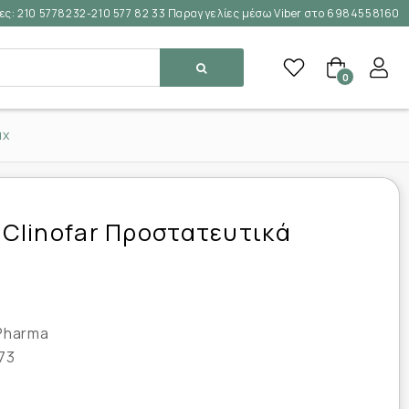
ες:
210 5778232-210 577 82 33 Παραγγελίες μέσω Viber στο 6984558160
0
μχ
Clinofar Προστατευτικά
Pharma
73