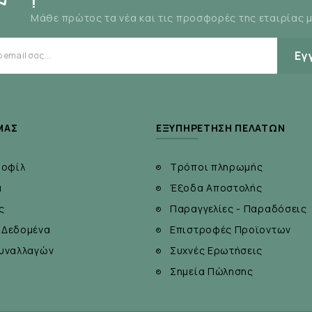
!
Μάθε πρώτος τα νέα και τις προσφορές της εταιρίας 
Εγ
ΜΆΣ
ΕΞΥΠΗΡΈΤΗΣΗ ΠΕΛΑΤΏΝ
ροφίλ
Τρόποι πληρωμής
α
Έξοδα Αποστολής
ς
Παραγγελίες - Παραδόσεις
 Δεδομένα
Επιστροφές Προϊοντων
υναλλαγών
Συχνές Ερωτήσεις
Σημεία Πώλησης