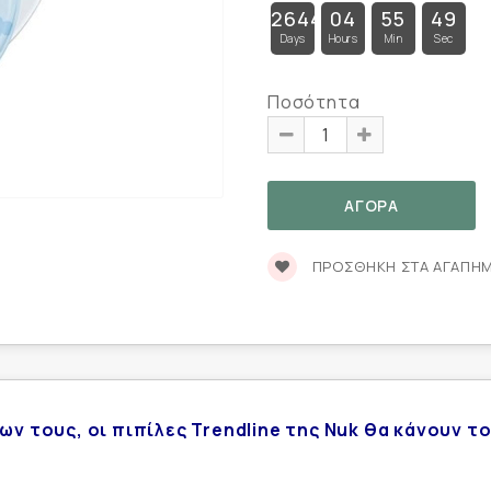
26445
04
55
49
Days
Hours
Min
Sec
Ποσότητα
ΠΡΟΣΘΉΚΗ ΣΤΑ ΑΓΑΠΗ
ων τους, οι πιπίλες Trendline της Nuk θα κάνουν τ