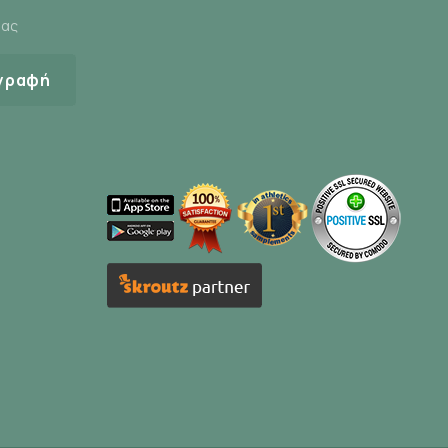
μας
γραφή