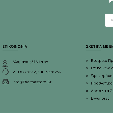
ΕΠΙΚΟΙΝΩΝΊΑ
ΣΧΕΤΙΚΆ ΜΕ Ε
Εταιρικό Π
Αλαμάνας 51Α Ίλιον
Επικοινωνί
210 5778232, 210 5778233
Όροι χρήση
Info@pharmastore.gr
Προσωπικά
Ασφάλεια Σ
Εγγυήσεις