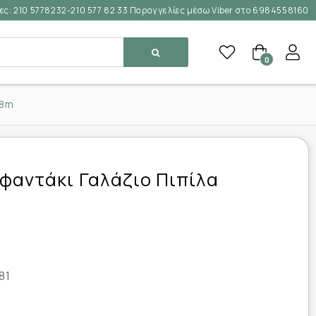
ες:
210 5778232-210 577 82 33 Παραγγελίες μέσω Viber στο 6984558160
0
18m
φαντάκι Γαλάζιο Πιπίλα
81