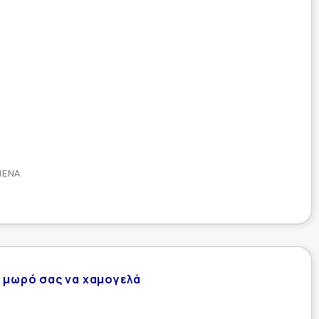
ΜΈΝΑ
ο μωρό σας να χαμογελά