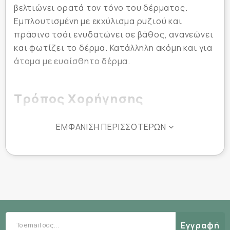
βελτιώνει ορατά τον τόνο του δέρματος.
Εμπλουτισμένη με εκχύλισμα ρυζιού και
πράσινο τσάι ενυδατώνει σε βάθος, ανανεώνει
και φωτίζει το δέρμα. Κατάλληλη ακόμη και για
άτομα με ευαίσθητο δέρμα.
Τρόπος Χορήγησης
Εφαρμόστε τη μάσκα σε καθαρό και στεγνό
ΕΜΦΆΝΙΣΗ ΠΕΡΙΣΣΌΤΕΡΩΝ
πρόσωπο. Μετά από 10-20 λεπτά, αφαιρέστε
την και κάντε απαλά μασάζ για να διεισδύσει η
υπόλοιπη ποσότητα στην επιδερμίδα.
Συστατικά
Water/Aqua, Butylene Glycol, Betaine,
Εγγραφή