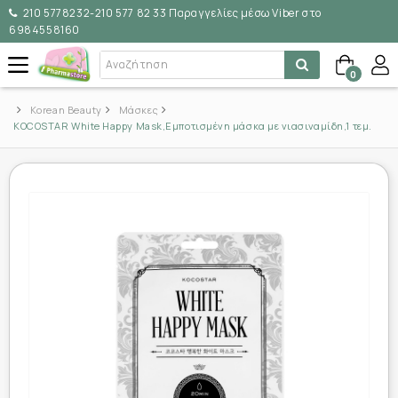
210 5778232-210 577 82 33 Παραγγελίες μέσω Viber στο
6984558160
0
Korean Beauty
Μάσκες
KOCOSTAR White Happy Mask,Εμποτισμένη μάσκα με νιασιναμίδη,1 τεμ.