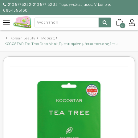
210 5778232-210 577 82 33 Παραγγελίες μέσω Viber στο
6984558160
0
Korean Beauty
Μάσκες
KOCOSTAR Tea Tree Face Mask,Εμποτισμένη μάσκα τόνωσης,1 τεμ.