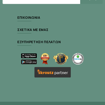
Συστατικά
ΕΠΙΚΟΙΝΩΝΊΑ
Water/Aqua, Glycerin, Butylene Glycol, Betaine,
Melaleuca Alternifolia (Tea Tree) Leaf Extract,
ΣΧΕΤΙΚΆ ΜΕ ΕΜΆΣ
Acrylates/C10-30 Alkyl Acrylate Crosspolymer,
1,2-Hexanediol, Arginine, Disodium Edta,
ΕΞΥΠΗΡΈΤΗΣΗ ΠΕΛΑΤΏΝ
Zanthoxylum Piperitum Fruit Extract, Illicium
Verum (Anise) Fruit Extract, Lonicera Japonica
(Honeysuckle) Flower Extract, Citrus Paradisi
(Grapefruit) Fruit Extract, Scutellaria Baicalensis
Root Extract, Ascophyllum Nodosum Extract,
Fragrance/Parfum, Epilobium Angustifolium
Flower/Leaf/Stem Extract, Centella Asiatica
Extract, Sodium Hyaluronate, Potassium
Hyaluronate, Sodium Hyaluronate Crosspolymer,
Hydrolyzed Sodium Hyaluronate, Hyaluronic Acid,
Sodium Acetylated Hyaluronate.