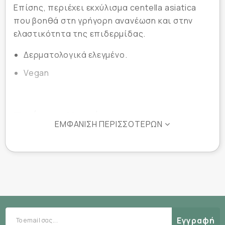
Επίσης, περιέχει εκχύλισμα centella asiatica
που βοηθά στη γρήγορη ανανέωση και στην
ελαστικότητα της επιδερμίδας.
Δερματολογικά ελεγμένο.
Vegan
Τρόπος Χορήγησης
ΕΜΦΆΝΙΣΗ ΠΕΡΙΣΣΌΤΕΡΩΝ
Ανοίξτε τη συσκευασία, ξεδιπλώστε
προσεκτικά τη μάσκα και εφαρμόστε την σε
καθαρό και στεγνό πρόσωπο. Μετά από 20
λεπτά, αφαιρέστε την και κάντε απαλά μασάζ
για να διεισδύσει η υπόλοιπη ποσότητα στο
δέρμα.
Εγγραφή