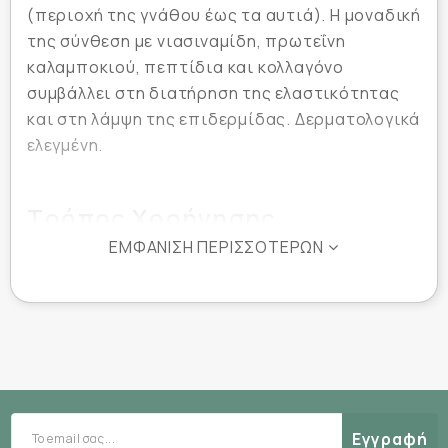
(περιοχή της γνάθου έως τα αυτιά). Η μοναδική
της σύνθεση με νιασιναμίδη, πρωτεΐνη
καλαμποκιού, πεπτίδια και κολλαγόνο
συμβάλλει στη διατήρηση της ελαστικότητας
και στη λάμψη της επιδερμίδας. Δερματολογικά
ελεγμένη.
Τρόπος Χορήγησης
ΕΜΦΆΝΙΣΗ ΠΕΡΙΣΣΌΤΕΡΩΝ
Αφαιρέστε το προστατευτικό φιλμ και
εφαρμόστε τη μάσκα σε καθαρό και στεγνό
πρόσωπο τεντώνοντας απαλά από το στόμα
έως τα αυτιά. Χαλαρώστε και συνεχίστε την
καθημερινή σας ρουτίνα. Απομακρύνετε τη
μάσκα μετά από 25 λεπτά.
Εγγραφή