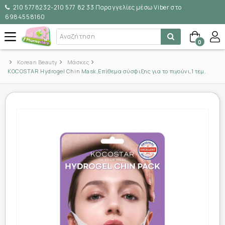
210 5778232-210 577 82 33 Παραγγελίες μέσω Viber στο
6984558160
0
Korean Beauty
Μάσκες
KOCOSTAR Hydrogel Chin Mask,Επίθεμα σύσφιξης για το πιγούνι,1 τεμ.