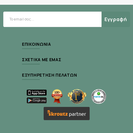
TIPS:
Για βέλτιστα αποτελέσματα,
χρησιμοποιήστε καθημερινά. Όταν παρατηρήσετε
βελτίωση, μειώστε τη χρήση σε 2 έως 3 φορές την
Εγγραφή
εβδομάδα.
ΕΠΙΚΟΙΝΩΝΊΑ
ΣΧΕΤΙΚΆ ΜΕ ΕΜΆΣ
ΕΞΥΠΗΡΈΤΗΣΗ ΠΕΛΑΤΏΝ