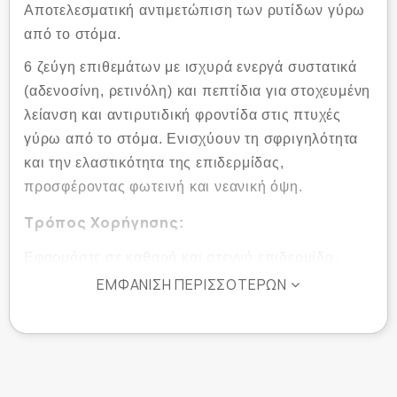
Αποτελεσματική αντιμετώπιση των ρυτίδων γύρω
από το στόμα.
6 ζεύγη επιθεμάτων με ισχυρά ενεργά συστατικά
(αδενοσίνη, ρετινόλη) και πεπτίδια για στοχευμένη
λείανση και αντιρυτιδική φροντίδα στις πτυχές
γύρω από το στόμα. Ενισχύουν τη σφριγηλότητα
και την ελαστικότητα της επιδερμίδας,
προσφέροντας φωτεινή και νεανική όψη.
Τρόπος Χορήγησης
:
Εφαρμόστε σε καθαρή και στεγνή επιδερμίδα.
Προσαρμόστε τα επιθέματα στη ρινοπαρειακή
ΕΜΦΆΝΙΣΗ ΠΕΡΙΣΣΌΤΕΡΩΝ
πτυχή γύρω από το στόμα και από τις δύο
πλευρές. Αφήστε τα να δράσουν για 2 ώρες.
Αφαιρέστε τα απαλά. Συστήνεται η χρήση τους τις
βραδινές ώρες.