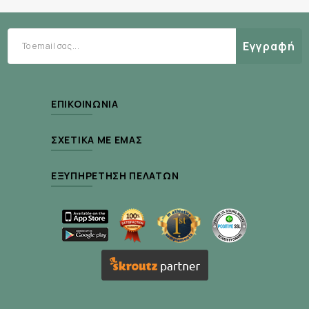
των ελεύθερων ριζών.
Εκχύλισμα χαβιαριού (Caviar Extract):
Εγγραφή
Ενισχύει τη θρέψη και ελαστικότητα της
επιδερμίδας.
Εκχύλισμα κόκκινου τζίνσενγκ (Red Ginseng
ΕΠΙΚΟΙΝΩΝΊΑ
Extract):
Αναζωογονεί και συμβάλλει στη μείωση λεπτών
ΣΧΕΤΙΚΆ ΜΕ ΕΜΆΣ
γραμμών.
Εκχύλισμα πλακούντα σόγιας (Glycine Max
ΕΞΥΠΗΡΈΤΗΣΗ ΠΕΛΑΤΏΝ
Phytoplacenta Extract):
Βοηθά στη βελτίωση της σφριγηλότητας.
Εκχύλισμα ιαπωνικού κυπαρισσιού
(Chamaecyparis Obtusa Leaf Extract):
Καταπραΰνει και προστατεύει το δέρμα.
Εκχύλισμα κανέλας (Cinnamomum Cassia