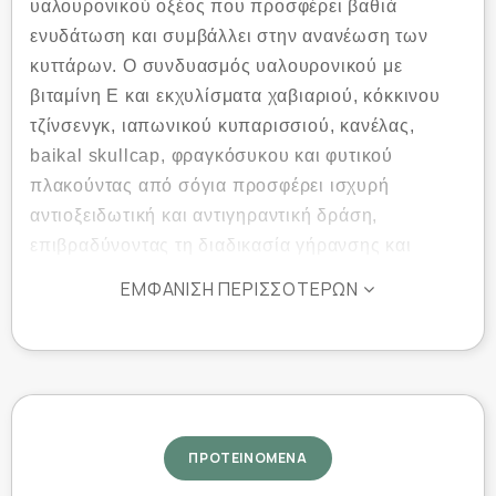
υαλουρονικού οξέος που προσφέρει βαθιά
ενυδάτωση και συμβάλλει στην ανανέωση των
κυττάρων. Ο συνδυασμός υαλουρονικού με
βιταμίνη Ε και εκχυλίσματα χαβιαριού, κόκκινου
τζίνσενγκ, ιαπωνικού κυπαρισσιού, κανέλας,
baikal skullcap, φραγκόσυκου και φυτικού
πλακούντας από σόγια προσφέρει ισχυρή
αντιοξειδωτική και αντιγηραντική δράση,
επιβραδύνοντας τη διαδικασία γήρανσης και
μειώνοντας την εμφάνιση των ρυτίδων. Το δέρμα
ΕΜΦΆΝΙΣΗ ΠΕΡΙΣΣΌΤΕΡΩΝ
αποκτά ενέργεια, γίνεται πιο ελαστικό και αποκτά
φωτεινότητα.
Ιδανική για όλους όσους αναζητούν μια άμεση
ενίσχυση ενυδάτωσης και θρέψης, η μάσκα αυτή
συμβάλλει στη συνολική βελτίωση της υφής και
του τόνου της επιδερμίδας, αφήνοντας την
ΠΡΟΤΕΙΝΟΜΕΝΑ
αίσθηση απαλής και υγιούς όψης από την πρώτη