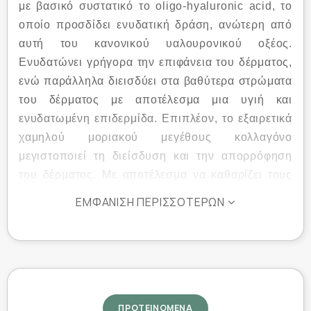
με βασικό συστατικό το oligo-hyaluronic acid, το
οποίο προσδίδει ενυδατική δράση, ανώτερη από
αυτή του κανονικού υαλουρονικού οξέος.
Ενυδατώνει γρήγορα την επιφάνεια του δέρματος,
ενώ παράλληλα διεισδύει στα βαθύτερα στρώματα
του δέρματος με αποτέλεσμα μια υγιή και
ενυδατωμένη επιδερμίδα. Επιπλέον, το εξαιρετικά
χαμηλού μοριακού μεγέθους κολλαγόνο
μεγιστοποιεί τη διείσδυση και την απορρόφηση
του δέρματος. Με αποτέλεσμα να καθαρίζει τους
διευρυμένους πόρους, να βελτιώνει την
ΕΜΦΆΝΙΣΗ ΠΕΡΙΣΣΌΤΕΡΩΝ
ελαστικότητα του δέρματος αμέσως μετά την
εφαρμογή και να λειαίνει ορατά την εμφάνιση
λεπτών γραμμών και ρυτίδων. Παράλληλα
περιέχει 3 διαφορετικά είδη προβιοτικών που
ενισχύουν τον φραγμό του δέρματος και
αποτρέπουν τη γήρανση του δέρματος. Αυτή η
ΠΡΟΤΕΙΝΟΜΕΝΑ