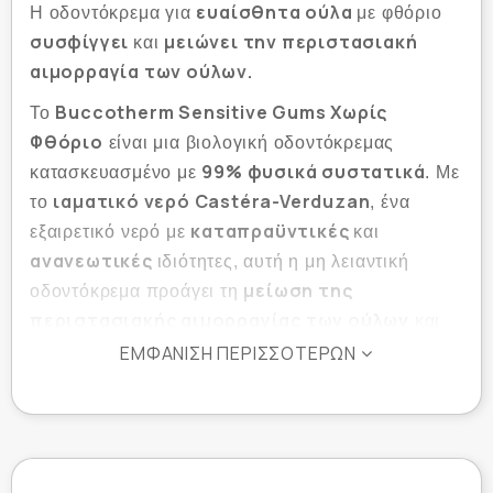
ευαίσθητα ούλα
Η οδοντόκρεμα για
με φθόριο
συσφίγγει
μειώνει την περιστασιακή
και
αιμορραγία των ούλων.
Buccotherm Sensitive Gums Χωρίς
Το
Φθόριο
είναι μια βιολογική οδοντόκρεμας
99% φυσικά συστατικά
κατασκευασμένο με
. Με
ιαματικό νερό Castéra-Verduzan
το
, ένα
καταπραϋντικές
εξαιρετικό νερό με
και
ανανεωτικές
ιδιότητες, αυτή η μη λειαντική
μείωση της
οδοντόκρεμα προάγει τη
περιστασιακής αιμορραγίας των ούλων
και
της υπερευαισθησίας.
ΕΜΦΆΝΙΣΗ ΠΕΡΙΣΣΌΤΕΡΩΝ
Θα φροντίσει τους πόνους των δοντιών σας
καταπραΰνοντας γρήγορα και απαλά κατά την
καθημερινή σας φροντίδα.
Το προϊόν αποτελείται μόνο από φυτικά συστατικά