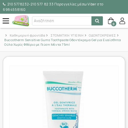
210 5778232-210 577 82 33 Παραγγελίες μέσω Viber στο
6984558160
0
Καθημερινή φροντίδα
ΣΤΟΜΑΤΙΚΗ ΥΓΙΕΙΝΗ
ΟΔΟΝΤΟΚΡΕΜΕΣ
Buccotherm Sensitive Gums Toothpaste Οδοντόκρεμα Gel για Ευαίσθητα
Ούλα Χωρίς Φθόριο με Γεύση Μέντα 75ml