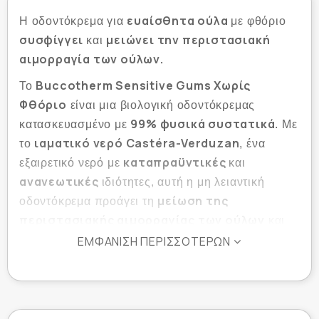
ευαίσθητα ούλα
Η οδοντόκρεμα για
με φθόριο
συσφίγγει
μειώνει την περιστασιακή
και
αιμορραγία των ούλων.
Buccotherm Sensitive Gums Χωρίς
Το
Φθόριο
είναι μια βιολογική οδοντόκρεμας
99% φυσικά συστατικά
κατασκευασμένο με
. Με
ιαματικό νερό Castéra-Verduzan
το
, ένα
καταπραϋντικές
εξαιρετικό νερό με
και
ανανεωτικές
ιδιότητες, αυτή η μη λειαντική
μείωση της
οδοντόκρεμα προάγει τη
περιστασιακής αιμορραγίας των ούλων
και
της υπερευαισθησίας.
ΕΜΦΆΝΙΣΗ ΠΕΡΙΣΣΌΤΕΡΩΝ
Θα φροντίσει τους πόνους των δοντιών σας
καταπραΰνοντας γρήγορα και απαλά κατά την
καθημερινή σας φροντίδα.