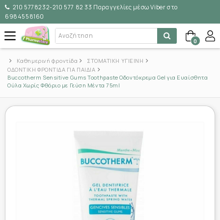
210 5778232-210 577 82 33 Παραγγελίες μέσω Viber στο
6984558160
0
Καθημερινή φροντίδα
ΣΤΟΜΑΤΙΚΗ ΥΓΙΕΙΝΗ
ΟΔΟΝΤΙΚΗ ΦΡΟΝΤΙΔΑ ΓΙΑ ΠΑΙΔΙΑ
Buccotherm Sensitive Gums Toothpaste Οδοντόκρεμα Gel για Ευαίσθητα
Ούλα Χωρίς Φθόριο με Γεύση Μέντα 75ml