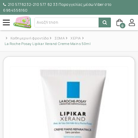
210 5778232-210 577 82 33 Παραγγελίες μέσω Viber στο
6984558160
0
Καθημερινή φροντίδα
ΣΩΜΑ
ΧΕΡΙΑ
La Roche Posay Lipikar Xerand Creme Mains 50ml