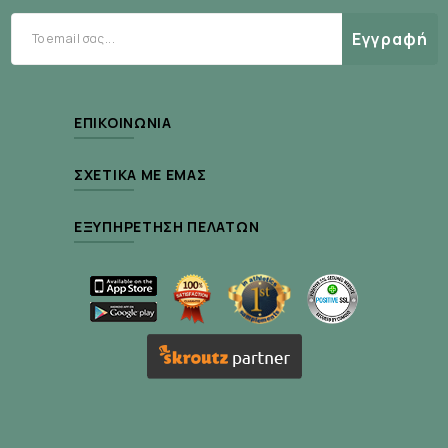
Tetrasodium Edta Xanthan Gum Cetyl Alcohol
Εγγραφή
Sodium Benzoate Phenoxyethanol Parfum /
Fragrance.
Περιεκτικότητα :
50ml
ΕΠΙΚΟΙΝΩΝΊΑ
ΣΧΕΤΙΚΆ ΜΕ ΕΜΆΣ
ΕΞΥΠΗΡΈΤΗΣΗ ΠΕΛΑΤΏΝ