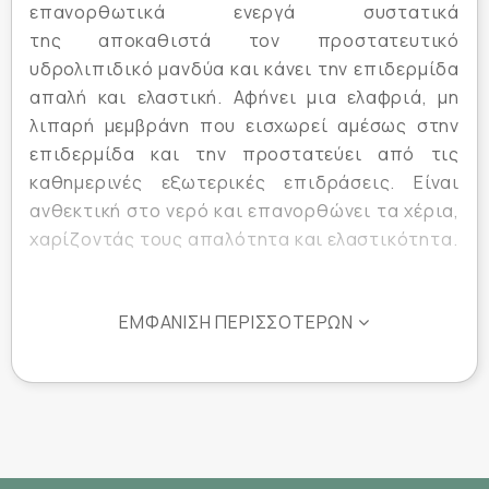
επανορθωτικά ενεργά συστατικά
της αποκαθιστά τον προστατευτικό
υδρολιπιδικό μανδύα και κάνει την επιδερμίδα
απαλή και ελαστική. Αφήνει μια ελαφριά, μη
λιπαρή μεμβράνη που εισχωρεί αμέσως στην
επιδερμίδα και την προστατεύει από τις
καθημερινές εξωτερικές επιδράσεις. Είναι
ανθεκτική στο νερό και επανορθώνει τα χέρια,
χαρίζοντάς τους απαλότητα και ελαστικότητα.
Συστατικά :
ΕΜΦΆΝΙΣΗ ΠΕΡΙΣΣΌΤΕΡΩΝ
Aqua / Water Glycerin Octyldodecanol Stearic
Acid Peg-100 Stearate Glyceryl Stearate Palmitic
Acid Steareth-10 Paraffinum Liquidum / Mineral
Oil Dimethicone Allantoin Capryloyl Glycine