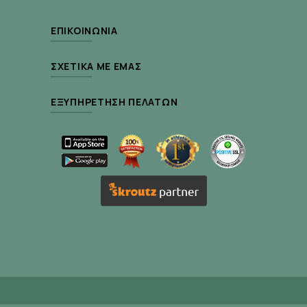
Τρόπος Χρήσης :
ΕΠΙΚΟΙΝΩΝΊΑ
Εφαρμόζεται σε όλη την περιοχή των χεριών 2-
3 φορές την ημέρα.
ΣΧΕΤΙΚΆ ΜΕ ΕΜΆΣ
Για εντυπωσιακά αποτελέσματα καλό είναι να
ΕΞΥΠΗΡΈΤΗΣΗ ΠΕΛΑΤΏΝ
ακολουθείται η ολοκληρωμένη αγωγή του
συστήματος Λεύκανσης Spot End για τα χέρια:
| Spot End Hand Cream SPF 15 (κρέμα χεριών)
| Spot End Essence Active Gel (λευκαντική και
απολεπιστική κρέμα)
| Spot end Corrective (λευκαντική κρέμα
τοπικής εφαρμογής)
Δράση – Ενεργά Συστατικά :
Αρβουτίνη | Φαινυλαλανίνη | Αλανίνη
: Σύστημα
λεύκανσης | Παρεμπόδιση όλων των σταδίων