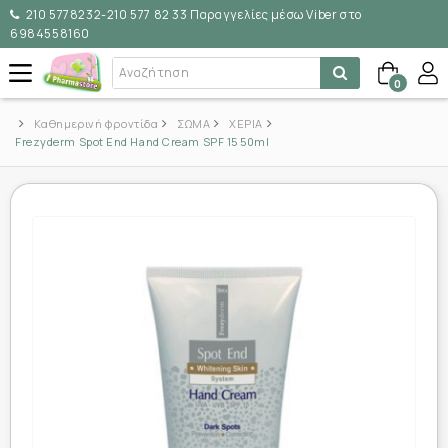
210 5778232-210 577 82 33 Παραγγελίες μέσω Viber στο
6984558160
0
Καθημερινή φροντίδα
ΣΩΜΑ
ΧΕΡΙΑ
Frezyderm Spot End Hand Cream SPF 15 50ml