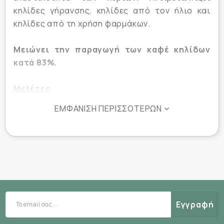
κηλίδες γήρανσης, κηλίδες από τον ήλιο και
κηλίδες από τη χρήση φαρμάκων.
Μειώνει την παραγωγή των καφέ κηλίδων
κατά 83%.
Μελέτες
Αποτελεσματικότητας
ΕΜΦΆΝΙΣΗ ΠΕΡΙΣΣΌΤΕΡΩΝ
Challenge test
Αξιολόγησης ασφαλείας
Κατάλληλο για :
Πρόληψη δυσχρωμιων οποιασδήποτε
αιτιολογίας
Μελαγχρωματικές κηλίδες (age spots)
Εγγραφή
Μελαγχρώσεις από φλεγμονές, ουλές,
φάρμακα, καλλυντικά, αρώματα