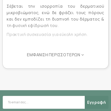
Σέβεται την ισορροπία του δερματικού
μικροβιώματος, ενώ δε φράζει τους πόρους
και δεν εμποδίζει τη διαπνοή του δέρματος &
τη φυσική εφίδρωσή του.
Πρακτική συσκευασία για εύκολη χρήση.
ΕΜΦΆΝΙΣΗ ΠΕΡΙΣΣΌΤΕΡΩΝ
Τρόπος χρήσης :
Περιστρέψτε τη ριγωτή ροδέλα στη βάση της
συσκευασίας και ρυθμίστε την απαραίτητη
ποσότητα εφαρμογής, με βάση τις ανάγκες
σας.
Εγγραφή