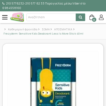
210 5778232-210 577 82 33 Παραγγελίες μέσω Viber στο
6984558160
0
Καθημερινή φροντίδα
ΣΩΜΑ
ΑΠΟΣΜΗΤΙΚΑ
Frezyderm Sensitive Kids Deodorant Less Is More Stick 40ml