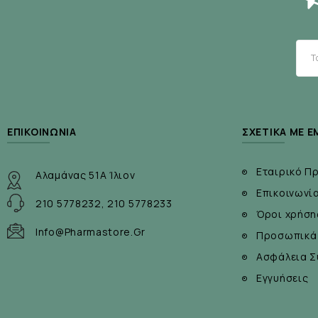
ΠΡΟΦΥΛΑΞΕΙΣ
Μην τη χρησιμοποιείτε σε ερεθισμένο ή τραυματισμ
Φυλάξτε το προϊόν μακριά από παιδιά.
ΕΠΙΚΟΙΝΩΝΊΑ
ΣΧΕΤΙΚΆ ΜΕ Ε
Εταιρικό Π
Αλαμάνας 51Α Ίλιον
Επικοινωνί
210 5778232, 210 5778233
Όροι χρήση
Info@pharmastore.gr
Προσωπικά
Ασφάλεια Σ
Εγγυήσεις