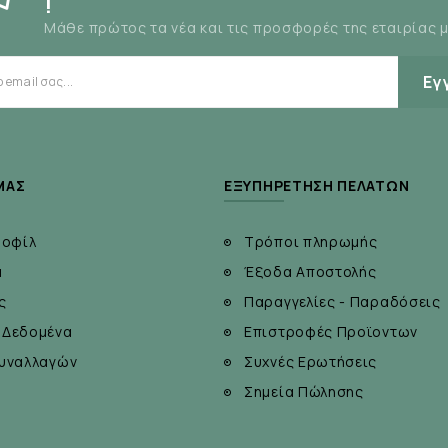
!
Μάθε πρώτος τα νέα και τις προσφορές της εταιρίας 
ένο δέρμα.
Εγ
ΜΆΣ
ΕΞΥΠΗΡΈΤΗΣΗ ΠΕΛΑΤΏΝ
ροφίλ
Τρόποι πληρωμής
α
Έξοδα Αποστολής
ς
Παραγγελίες - Παραδόσεις
 Δεδομένα
Επιστροφές Προϊοντων
υναλλαγών
Συχνές Ερωτήσεις
Σημεία Πώλησης