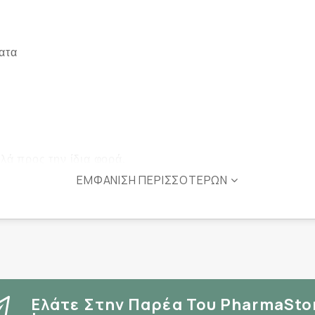
ατα
λά προς την ίδια φορά.
ΕΜΦΆΝΙΣΗ ΠΕΡΙΣΣΌΤΕΡΩΝ
δια μας σε ζεστό ποδόλουτρο για 15'.
μα ποδιών
Ελάτε Στην Παρέα Του PharmaSto