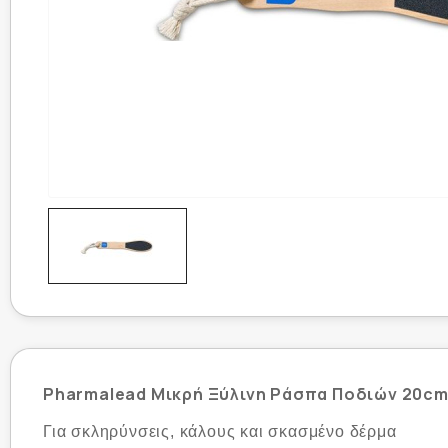
Pharmalead Μικρή Ξύλινη Ράσπα Ποδιών 20c
Για σκληρύνσεις, κάλους και σκασμένο δέρμα