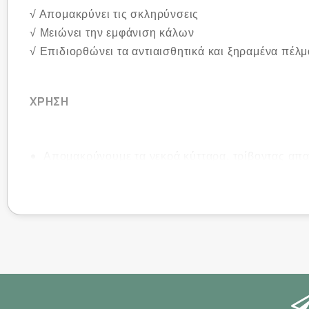
√ Απομακρύνει τις σκληρύνσεις
√ Μειώνει την εμφάνιση κάλων
√ Επιδιορθώνει τα αντιαισθητικά και ξηραμένα πέλμ
ΧΡΗΣΗ
Απομακρύνουμε τα νεκρά κύτταρα, τρίβοντας απα
Πριν τη χρήση ράσπας αφήνουμε βυθισμένα τα πό
Ολοκληρώνουμε την περιποίηση με μία καλή κρέ
Χρησιμοποιείστε τη βρεγμένη ή στεγνή.
Ξεπλύνετε καλά μετά τη χρήση.