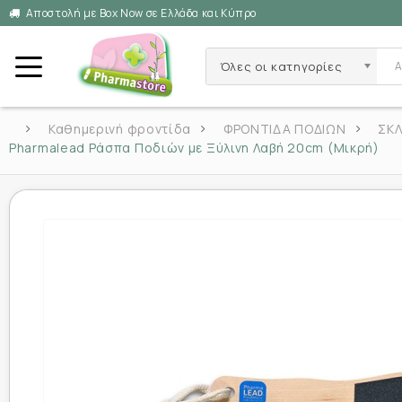
Αποστολή με Box Now σε Ελλάδα και Κύπρο
Όλες οι κατηγορίες
Καθημερινή φροντίδα
ΦΡΟΝΤΙΔΑ ΠΟΔΙΩΝ
ΣΚ
Pharmalead Ράσπα Ποδιών με Ξύλινη Λαβή 20cm (Μικρή)