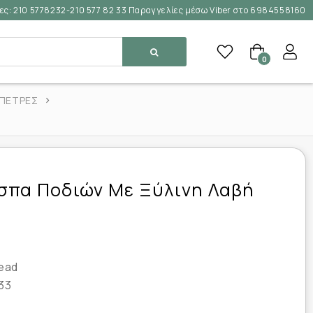
ες:
210 5778232-210 577 82 33 Παραγγελίες μέσω Viber στο 6984558160
0
ΠΕΤΡΕΣ
σπα Ποδιών Με Ξύλινη Λαβή
ead
33