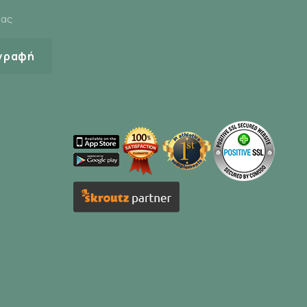
μας
γραφή