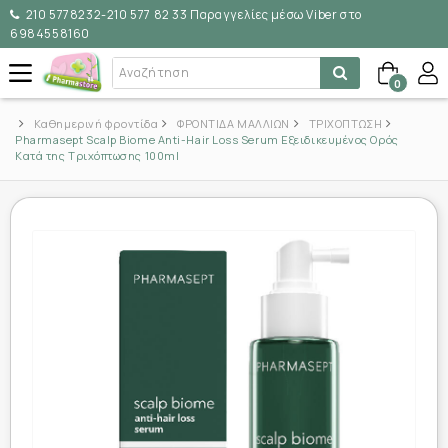
210 5778232-210 577 82 33 Παραγγελίες μέσω Viber στο
6984558160
0
Καθημερινή φροντίδα
ΦΡΟΝΤΙΔΑ ΜΑΛΛΙΩΝ
ΤΡΙΧΟΠΤΩΣΗ
Pharmasept Scalp Biome Anti-Hair Loss Serum Εξειδικευμένος Ορός
Κατά της Τριχόπτωσης 100ml