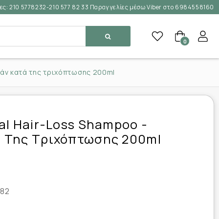
ες:
210 5778232-210 577 82 33 Παραγγελίες μέσω Viber στο 6984558160
0
υάν κατά της τριχόπτωσης 200ml
al Hair-Loss Shampoo -
 Της Τριχόπτωσης 200ml
82