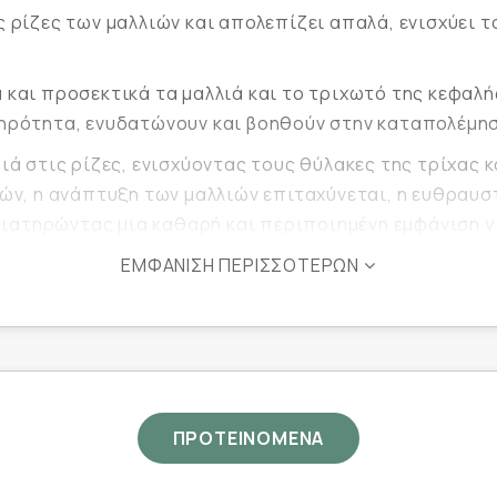
 ρίζες των μαλλιών και απολεπίζει απαλά, ενισχύει τ
 και προσεκτικά τα μαλλιά και το τριχωτό της κεφαλή
ξηρότητα, ενυδατώνουν και βοηθούν στην καταπολέμησ
ιά στις ρίζες, ενισχύοντας τους θύλακες της τρίχας 
ών, η ανάπτυξη των μαλλιών επιταχύνεται, η ευθραυστ
 διατηρώντας μια καθαρή και περιποιημένη εμφάνιση 
ΕΜΦΆΝΙΣΗ ΠΕΡΙΣΣΌΤΕΡΩΝ
ημένα σωματίδια του δέρματος και απομακρύνει τις υ
εισδύει και διαλύει εύκολα τα βύσματα του σμήγματο
ΠΡΟΤΕΙΝΟΜΕΝΑ
ατος και τη διατροφή των τριχοθυλακίων, διεγείροντα