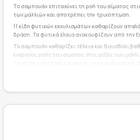
Το σαμπουάν επιταχύνει τη ροή του αίματος στις
των μαλλιών και αποτρέπει την τριχόπτωση.
11 είδη φυτικών εκχυλισμάτων καθαρίζουν απαλά
δράση. Τα φυτικά έλαια ανακουφίζουν από την 
Το σαμπουάν καθαρίζει τέλεια και διεισδύει βαθ
ενεργούς ροής του αίματος στις ρίζες των μαλλι
τα νήματα γίνονται λαμπερά, υγιή και ελαστικά,
Κύρια ενεργά συστατικά:
Σαλικυλικό οξύ
- απολεπίζει τα κερατινοποι
οποίων η επιδερμίδα ανανεώνεται γρήγορα. Δι
καθαρίζοντας το δέρμα.
Μενθόλη
- βελτιώνει την κυκλοφορία του αίμ