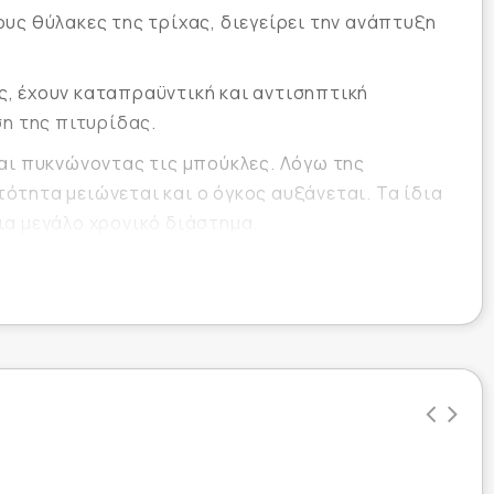
ους θύλακες της τρίχας, διεγείρει την ανάπτυξη
ς, έχουν καταπραϋντική και αντισηπτική
η της πιτυρίδας.
και πυκνώνοντας τις μπούκλες. Λόγω της
ότητα μειώνεται και ο όγκος αυξάνεται. Τα ίδια
για μεγάλο χρονικό διάστημα.
περβολικές εκκρίσεις σμήγματος, λόγω των
ς, καταστρέφοντας τα βακτήρια και
ς έτσι την ανάπτυξη των μαλλιών και επίσης