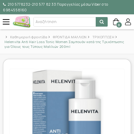
210 5778232-210 577 82 33 Παραγγελίες μέσω Viber στο
6984558160
0
Καθημερινή φροντίδα
ΦΡΟΝΤΙΔΑ ΜΑΛΛΙΩΝ
ΤΡΙΧΟΠΤΩΣΗ
Helenvita Anti Hair Loss Tonic Women Σαμπουάν κατά της Τριχόπτωσης
για Όλους τους Τύπους Μαλλιών 200ml