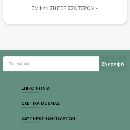
τους τύπους μαλλιών, βοηθά τα μαλλιά να
ΕΜΦΆΝΙΣΗ ΠΕΡΙΣΣΌΤΕΡΩΝ
αποκτήσουν ξανά όγκο, δύναμη και ζωντάνια.
Ιδανικό για περιπτώσεις εποχικής ή ορμονικής
τριχόπτωσης.
Ιδιότητες:
Εγγραφή
Συμβάλλει στην πρόληψη και αντιμετώπιση της
τριχόπτωσης
Τονώνει και ενδυναμώνει τη ρίζα της τρίχας
ΕΠΙΚΟΙΝΩΝΊΑ
Προστατεύει και ενυδατώνει το τριχωτό της
κεφαλής
ΣΧΕΤΙΚΆ ΜΕ ΕΜΆΣ
Κατάλληλο για όλους τους τύπους μαλλιών
ΕΞΥΠΗΡΈΤΗΣΗ ΠΕΛΑΤΏΝ
Κατάλληλο για καθημερινή χρήση