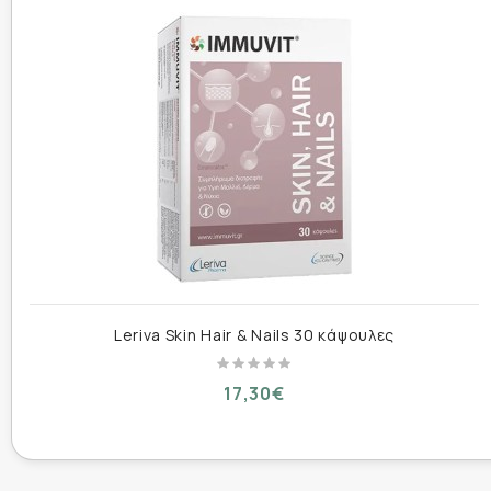
Ταυρίνη ...................................................................
L-αργινίνη ................................................................
L-λυσίνη HCl 80% .....................................................
L-πιδολικός ψευδάργυρος 20,3% ................................
OptiMSM® (μεθυλοσουλφονυλομεθάνιο) .....................
Ασκορβικό ασβέστιο (82% βιταμίνη C) ........................
Εκχύλισμα φύλλου πτέρης 5:1 ....................................
Εκχύλισμα φύλλου τσουκνίδας 7:1 βιολογικής καλλι
Ινοσιτόλη 97% ..........................................................
Νικοτινικό αμίδιο (βιταμίνη Β3) ..................................
Σακκινοϊκό D-α-τοκοφερύλιο (βιταμίνη E) ...................
L-σεληνομεθειονίνη 0,5% ...........................................
Leriva Skin Hair & Nails 30 κάψουλες
Βισγλυκινικός χαλκός 10% .........................................
Παντοθενικό ασβέστιο (βιταμίνη Β5) ...........................
17,30€
Πυριδοξαλφωσφορικό (βιταμίνη Β6) ...........................
Ριβοφλαβίνη (βιταμίνη Β2): ........................................
5-μεθυλοτετραϋδροφυλλική γλυκοζαμίνη (βιταμίνη Β