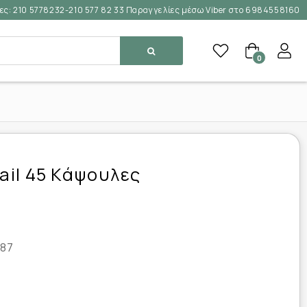
ες:
210 5778232-210 577 82 33 Παραγγελίες μέσω Viber στο 6984558160
0
Nail 45 Κάψουλες
87