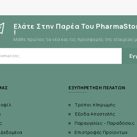
................... 75 µg
......... 64 mg
............ 7 mg
Ελάτε Στην Παρέα Του PharmaSto
!
Μάθε πρώτος τα νέα και τις προσφορές της εταιρίας 
Εγ
ΜΆΣ
ΕΞΥΠΗΡΈΤΗΣΗ ΠΕΛΑΤΏΝ
ροφίλ
Τρόποι πληρωμής
α
Έξοδα Αποστολής
ς
Παραγγελίες - Παραδόσεις
 Δεδομένα
Επιστροφές Προϊοντων