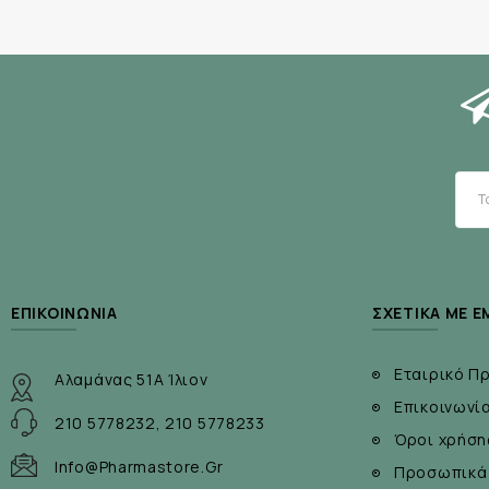
Βιοτίνη (βιταμίνη Β8) .................................................
Διογκωτικός παράγοντας: τριφωσφορικό ασβέστιο .....
Αντισυσσωματικό: άλατα μαγνησίου από λιπαρά οξέα ...
ΕΠΙΚΟΙΝΩΝΊΑ
ΣΧΕΤΙΚΆ ΜΕ Ε
Εταιρικό Π
Αλαμάνας 51Α Ίλιον
Επικοινωνί
210 5778232, 210 5778233
Όροι χρήση
Info@pharmastore.gr
Προσωπικά