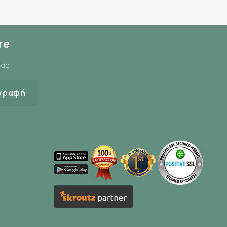
re
μας
γραφή