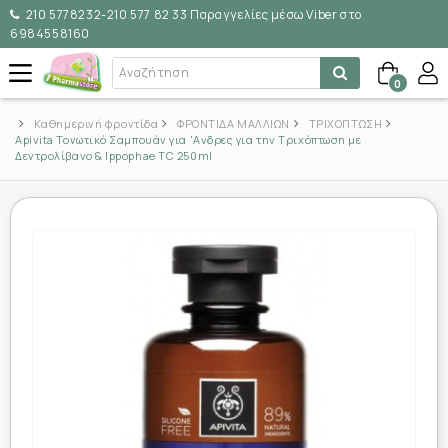
210 5778232-210 577 82 33 Παραγγελίες μέσω Viber στο
6984558160
0
Καθημερινή φροντίδα
ΦΡΟΝΤΙΔΑ ΜΑΛΛΙΩΝ
ΤΡΙΧΟΠΤΩΣΗ
Apivita Τονωτικό Σαμπουάν για 'Ανδρες για την Τριχόπτωση με
Δεντρολίβανο & Ippophae TC 250ml