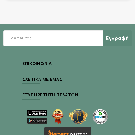
Αποτελέσματα Κλινικής Έρευνας
Τονώνει το τριχωτό και τα μαλλιά (84%).
Καταπολεμά αποτελεσματικά την
τριχόπτωση (72%).
Εγγραφή
Αυξάνει την πυκνότητα και τη δύναμη των
μαλλιών (72%).
Το βρήκαν καλύτερο από το σαμπουάν τους
ΕΠΙΚΟΙΝΩΝΊΑ
και θα το αγόραζαν (72%).
ΣΧΕΤΙΚΆ ΜΕ ΕΜΆΣ
K
λινική μελέτη σε 25 άνδρες με ήπια προς
μέτρια τριχόπτωση (I, II, III degree - Hamilton
ΕΞΥΠΗΡΈΤΗΣΗ ΠΕΛΑΤΏΝ
scale) 4 εβδομάδες, % συμμετεχόντων που
συμφωνούν.
Τρόπος Χρήσης :