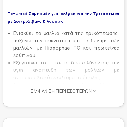
Τονωτικό Σαμπουάν για 'Ανδρες για την Τριχόπτωση
με Δεντρολίβανο & Λούπινο
Ενισχύει τα μαλλιά κατά της τριχόπτωσης,
αυξάνει την πυκνότητα και τη δύναμη των
μαλλιών, με Hippophae TC και πρωτεΐνες
λούπινου.
Εξυγιαίνει το τριχωτό διευκολύνοντας την
υγιή ανάπτυξη των μαλλιών με
αντιμικροβιακό εκχύλισμα πρόπολης.
Δυναμώνει και αναζωογονεί τη ρίζα της
ΕΜΦΆΝΙΣΗ ΠΕΡΙΣΣΌΤΕΡΩΝ
τρίχας με πληθώρα τονωτικών συστατικών:
4 βιταμίνες, πρωτεΐνες σιταριού,
εκχυλίσματα από ginseng*, κίνα, θυμάρι*,
λεβάντα*.
Χαρίζει απαλό καθαρισμό και σέβεται τη