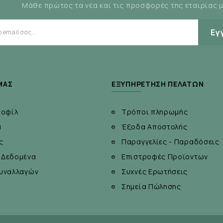
Μάθε πρώτος τα νέα και τις προσφορές της εταιρίας 
Εγ
ΜΆΣ
ΕΞΥΠΗΡΈΤΗΣΗ ΠΕΛΑΤΏΝ
ροφίλ
Τρόποι πληρωμής
α
Έξοδα Αποστολής
ς
Παραγγελίες - Παραδόσεις
 Δεδομένα
Επιστροφές Προϊοντων
υναλλαγών
Συχνές Ερωτήσεις
Σημεία Πώλησης