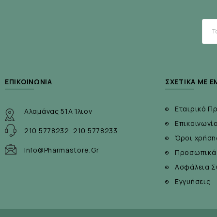
ΕΠΙΚΟΙΝΩΝΊΑ
ΣΧΕΤΙΚΆ ΜΕ Ε
Εταιρικό Π
Αλαμάνας 51Α Ίλιον
Επικοινωνί
210 5778232, 210 5778233
Όροι χρήση
Info@pharmastore.gr
Προσωπικά
Ασφάλεια Σ
Εγγυήσεις