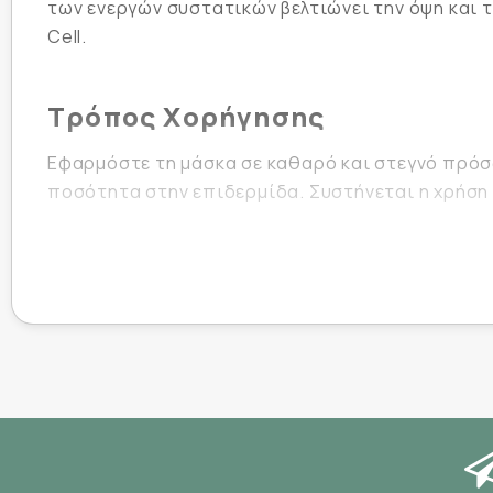
των ενεργών συστατικών βελτιώνει την όψη και 
Cell.
Τρόπος Χορήγησης
Εφαρμόστε τη μάσκα σε καθαρό και στεγνό πρόσω
ποσότητα στην επιδερμίδα. Συστήνεται η χρήση 
Συστατικά
Water/Aqua, Glycerin, Butylene Glycol, Dipropyle
Niacinamide, Polyglyceryl-10 Isostearate, Illicium
Gluconate, Scutellaria Baicalensis Root Extract, 
Angustifolium Flower/Leaf/Stem Extract, Carica Pap
(Grape) Fruit Extract, Chenopodium Quinoa Seed E
(Rice) Extract, Panax Ginseng Root Extract