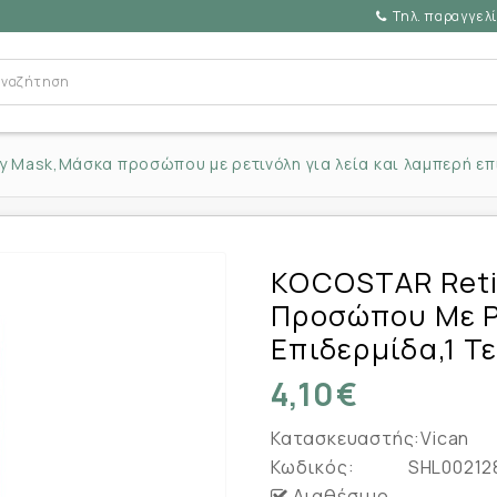
Τηλ. παραγγελί
 Mask,Μάσκα προσώπου με ρετινόλη για λεία και λαμπερή επι
KOCOSTAR Reti
Προσώπου Με Ρε
Επιδερμίδα,1 Τε
4,10€
Κατασκευαστής:
Vican
Κωδικός:
SHL00212
Διαθέσιμο