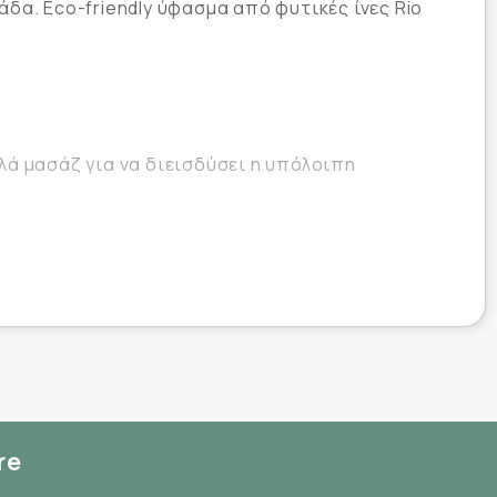
α. Eco-friendly ύφασμα από φυτικές ίνες Rio
ά μασάζ για να διεισδύσει η υπόλοιπη
1,2-Hexanediol, Carbomer, Caprylyl Glycol,
dium Hydroxide, Fragrance/Parfum, Sodium
 Retinyl Palmitate, Sodium Hyaluronate, Epilobium
yrus Malus (Apple) Fruit Extract, Vitis Vinifera
ycine Max (Soybean) Seed Extract, Oryza Sativa
re