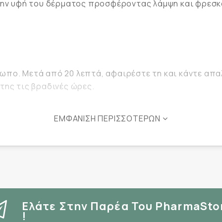
την υφή του δέρματος προσφέροντας λάμψη και φρεσκάδ
πο. Μετά από 20 λεπτά, αφαιρέστε τη και κάντε απαλ
της τις βραδινές ώρες.
ΕΜΦΆΝΙΣΗ ΠΕΡΙΣΣΌΤΕΡΩΝ
ne Glycol, Betaine, Xanthan Gum, Hydroxyacetophenone, 
 Verum (Anise) Fruit Extract, Polyglyceryl-10 Oleate, So
Ascophyllum Nodosum Extract, Dipotassium Glycyrrhizate,
aya (Papaya) Fruit Extract, Prunus Mume Fruit Extract, P
xtract, Daucus Carota Sativa (Carrot) Root Extract, Gl
Ελάτε Στην Παρέα Του PharmaSto
!