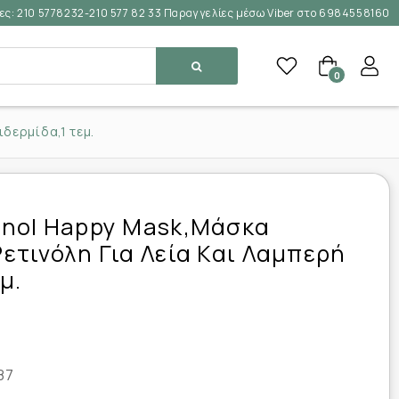
ες:
210 5778232-210 577 82 33 Παραγγελίες μέσω Viber στο 6984558160
0
δερμίδα,1 τεμ.
nol Happy Mask,Μάσκα
τινόλη Για Λεία Και Λαμπερή
μ.
87