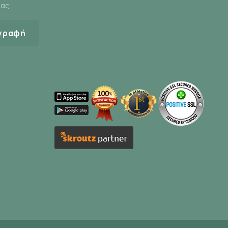
μας
γραφή