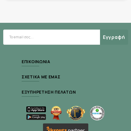
αντιγηραντική φροντίδα και ομοιομορφία στον
τόνο.
Εγγραφή
Οδηγίες Χρήσης:
Μετά τον καθαρισμό και την τόνωση, εφαρμόστε
ποσότητα ίση με ένα μπιζέλι σε καθαρό πρόσωπο,
ΕΠΙΚΟΙΝΩΝΊΑ
επικεντρωθείτε σε περιοχές με ανησυχίες και
πιέστε απαλά για καλύτερη απορρόφηση.
ΣΧΕΤΙΚΆ ΜΕ ΕΜΆΣ
Ξεκινήστε 1–2 φορές την εβδομάδα και αυξήστε
σταδιακά τη συχνότητα. Αποφύγετε την άμεση
ΕΞΥΠΗΡΈΤΗΣΗ ΠΕΛΑΤΏΝ
έκθεση στον ήλιο και χρησιμοποιήστε αντηλιακό
κατά τη διάρκεια της ημέρας.