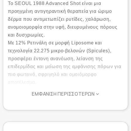
Το SEOUL 1988 Advanced Shot είναι μια
προηγμένη αντιγηραντική θεραπεία για ώριμο
δέρμα που αντιμετωπίζει ρυτίδες, χαλάρωση,
ανομοιομορφία στην υφή, διευρυμένους πόρους
και δυσχρωμίες.
Με 12% Ρετινάλη σε μορφή Liposome και
τεχνολογία 22.275 μικρο-βελονών (Spicules),
προσφέρει έντονη ανανέωση, λείανση της
επιδερμίδας και μείωση της εμφάνισης πόρων για
πιο φωτεινό, σφριγηλό και ομοιόμορφο
αποτέλεσμα.
Η σύνθεση εμπλουτίζεται με εκχύλισμα μαύρου
ΕΜΦΆΝΙΣΗ ΠΕΡΙΣΣΌΤΕΡΩΝ
ρυζιού, Niacinamide και Panthenol για ενίσχυση
της κολλαγονογένεσης, ενυδάτωση και
φωτεινότητα, ενώ η προηγμένη τεχνολογία
Liposome διασφαλίζει ταχεία και αποτελεσματική