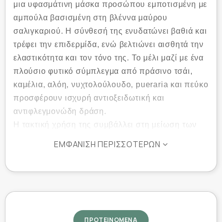
μια υφασμάτινη μάσκα προσώπου εμποτισμένη με
αμπούλα βασισμένη στη βλέννα μαύρου
σαλιγκαριού. Η σύνθεσή της ενυδατώνει βαθιά και
τρέφει την επιδερμίδα, ενώ βελτιώνει αισθητά την
ελαστικότητα και τον τόνο της. Το μέλι μαζί με ένα
πλούσιο φυτικό σύμπλεγμα από πράσινο τσάι,
καμέλια, αλόη, νυχτολούλουδο, pueraria και πεύκο
προσφέρουν ισχυρή αντιοξειδωτική και
αντιφλεγμονώδη δράση.
Η τακτική χρήση της συμβάλλει στη μείωση των
σημαδιών κούρασης και χαρίζει λαμπερή και
ΕΜΦΆΝΙΣΗ ΠΕΡΙΣΣΌΤΕΡΩΝ
ομοιόμορφη όψη.
Είναι ιδανική για όλους τους τύπους δέρματος
που χρειάζονται αναζωογόνηση και ενυδάτωση.
Αποτελεί έναν εύκολο και αποτελεσματικό τρόπο
να περιποιηθείτε την επιδερμίδα σας, ενισχύοντας
παράλληλα τη φυσική της άμυνα.
ΠΡΟΤΕΙΝΟΜΕΝΑ