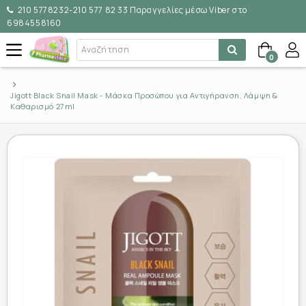
210 5778232-210 577 82 33 Παραγγελίες μέσω Viber στο
6984558160
0
Jigott Black Snail Mask - Μάσκα Προσώπου για Αντιγήρανση, Λάμψη &
Καθαρισμό 27ml