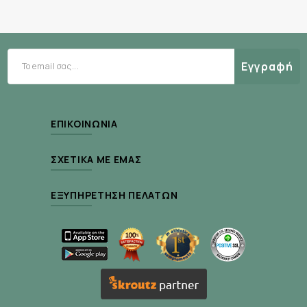
Εκχύλισμα πράσινου τσαγιού (Camellia
Sinensis Leaf Extract):
Είναι αντιφλεγμονώδες και προστατευτικό.
Εγγραφή
Εκχύλισμα καμέλιας (Camellia Japonica Seed
Extract):
Μαλακώνει και καταπραΰνει.
ΕΠΙΚΟΙΝΩΝΊΑ
Εκχύλισμα αλόης (Aloe Barbadensis Leaf
ΣΧΕΤΙΚΆ ΜΕ ΕΜΆΣ
Extract):
Ενυδατώνει και καταπραΰνει.
ΕΞΥΠΗΡΈΤΗΣΗ ΠΕΛΑΤΏΝ
Εκχύλισμα νυχτολούλουδου (Oenothera
Biennis Flower Extract):
Ενδυναμώνει τον προστατευτικό φραγμό.
Εκχύλισμα pueraria (Pueraria Lobata Root
Extract):
Έχει αντιοξειδωτική και θρεπτική δράση.