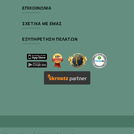
ΕΠΙΚΟΙΝΩΝΊΑ
ΣΧΕΤΙΚΆ ΜΕ ΕΜΆΣ
Το EnergyGel δεν είναι πάρα πολύ γλυκό και όχι τόσο
πυκνό ώστε να κολλήσει στο στόμα σας. Περιέχει
ΕΞΥΠΗΡΈΤΗΣΗ ΠΕΛΑΤΏΝ
όλους τους απαραίτητους ηλεκτρολύτες για τη
μεγιστοποίηση της πρόσληψης υγρών και
υδατανθράκων.
High5 Energy Gel περιέχει τους
Το
ηλεκτρολύτες νάτριο και κάλιο
, οι οποίοι είναι
απαραίτητοι για τη διαδικασία του μεταβολισμού των
υδατανθράκων και για την εύρυθμη λειτουργία των
μυών.
Το μαγνήσιο που περιέχει, παίζει σημαντικό ρόλο στον
έλεγχο της σύσπασης των μυών και ρυθμίζει τη
μετατροπή των υδατανθράκων σε ενέργεια. Η απώλεια