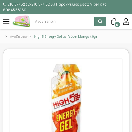
210 5778232-210 577 82 33 Παραγγελίες μέσω Viber στο
6984558160
0
Αναζήτηση
High5 Energy Gel με Γεύση Mango 40gr