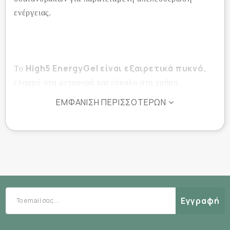
ενέργειας.
High5 EnergyGel είναι εξαιρετικά πυκνό,
Το
ελαφρύ στη μεταφορά και εύκολο στη χρήση.
ΕΜΦΆΝΙΣΗ ΠΕΡΙΣΣΌΤΕΡΩΝ
23g ενέργειας υδατανθράκων
Χωρίς καφεΐνη
Πραγματικός χυμός φρούτων για ελαφριά
αναζωογονητική γεύση
Εγγραφή
Κατάλληλο για χορτοφάγους και vegans