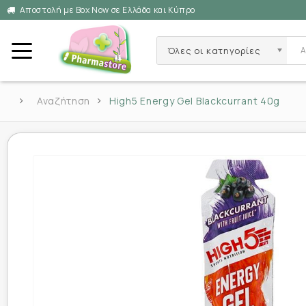
Αποστολή με Box Now σε Ελλάδα και Κύπρο
Όλες οι κατηγορίες
Αναζήτηση
High5 Energy Gel Blackcurrant 40g