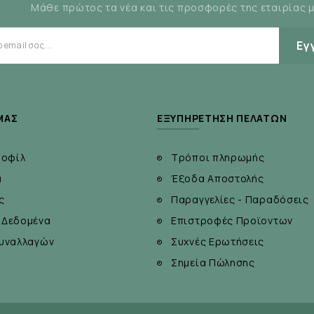
Μάθε πρώτος τα νέα και τις προσφορές της εταιρίας 
Εγ
ΜΆΣ
ΕΞΥΠΗΡΈΤΗΣΗ ΠΕΛΑΤΏΝ
ροφίλ
Τρόποι πληρωμής
α
Έξοδα Αποστολής
ς
Παραγγελίες - Παραδόσεις
 Δεδομένα
Επιστροφές Προϊοντων
υναλλαγών
Συχνές Ερωτήσεις
Σημεία Πώλησης