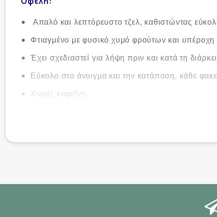
Οφέλη:
Απαλό και λεπτόρευστο τζελ, καθιστώντας εύκολο 
Φτιαγμένο με φυσικό χυμό φρούτων και υπέροχη
Έχει σχεδιαστεί για λήψη πριν και κατά τη διάρκε
Εύκολο στο άνοιγμα και την κατάποση, κάθε φακ
Χωρίς καφεΐνη.
Κατάλληλο για χορτοφάγους και vegans.
Συνιστώμενη Δοσολογία:
Σπάστε το πάνω μέρος του φακελίσκου και πιείτε
Πάρτε έως και τρία φακελάκια ανά ώρα κατά τη δι