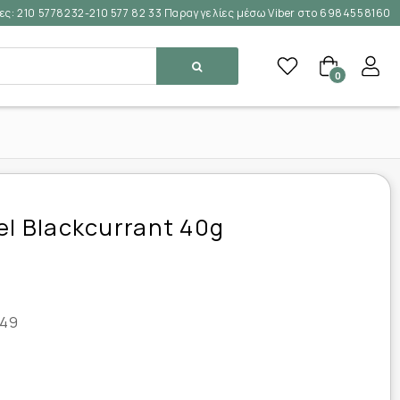
ες:
210 5778232-210 577 82 33 Παραγγελίες μέσω Viber στο 6984558160
0
el Blackcurrant 40g
49