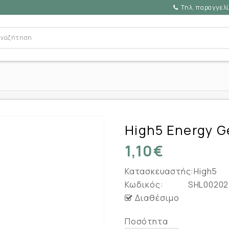
Τηλ. παραγγελί
High5 Energy G
1,10€
Κατασκευαστής:
High5
Κωδικός:
SHL00202
Διαθέσιμο
Ποσότητα