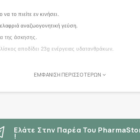
να το πιείτε εν κινήσει.
 ελαφριά αναζωογονητική γεύση.
ια της άσκησης.
ελίσκος αποδίδει 23g ενέργειας υδατανθράκων.
ΕΜΦΆΝΙΣΗ ΠΕΡΙΣΣΌΤΕΡΩΝ
 το τζελ απευθείας από το φακελάκι.
άρκεια της άσκησης, λιγότερα εάν χρησιμοποιείτε επίσης 
Ελάτε Στην Παρέα Του PharmaSto
!