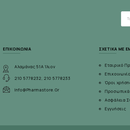
ΕΠΙΚΟΙΝΩΝΊΑ
ΣΧΕΤΙΚΆ ΜΕ Ε
Εταιρικό Π
Αλαμάνας 51Α Ίλιον
Επικοινωνί
210 5778232, 210 5778233
Όροι χρήση
Info@pharmastore.gr
Προσωπικά
Ασφάλεια Σ
Εγγυήσεις