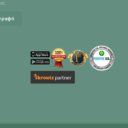
μας
γραφή