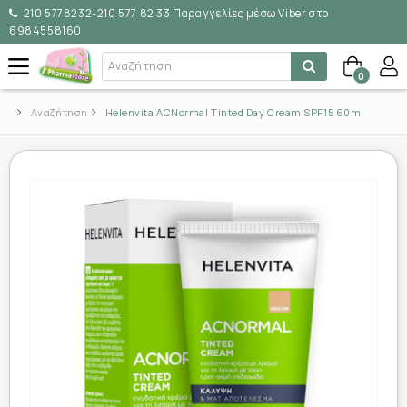
210 5778232-210 577 82 33 Παραγγελίες μέσω Viber στο
6984558160
0
Αναζήτηση
Helenvita ACNormal Tinted Day Cream SPF15 60ml