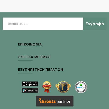
Καλύπτει ομοιόμορφα ατέλειες και δυσχρωμίες
Ρυθμίζει την παραγωγή σμήγματος
Προσφέρει ματ και βελούδινο αποτέλεσμα
Εγγραφή
Ενυδατώνει και καταπραΰνει την επιδερμίδα
Ιδανική για καθημερινή χρήση
ΕΠΙΚΟΙΝΩΝΊΑ
Κατάλληλη για επιδερμίδες με τάση ακμής
ΣΧΕΤΙΚΆ ΜΕ ΕΜΆΣ
ΕΞΥΠΗΡΈΤΗΣΗ ΠΕΛΑΤΏΝ
Τρόπος Χρήσης:
Εφαρμόστε καθημερινά το πρωί σε καθαρό και
στεγνό πρόσωπο. Αποφύγετε την περιοχή γύρω
από τα μάτια. Μπορεί να χρησιμοποιηθεί και ως
βάση μακιγιάζ.