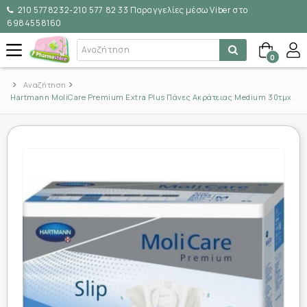
210 5778232-210 577 82 33 Παραγγελίες μέσω Viber στο
6984558160
0
Αναζήτηση
Hartmann MoliCare Premium Extra Plus Πάνες Ακράτειας Medium 30τμχ