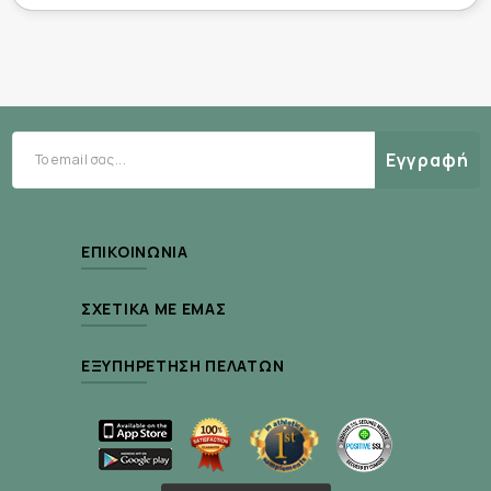
υγιές.
Κατάλληλες για χρήση ημέρα και νύχτα, οι πάνες
MoliCare Premium Extra Plus αποτελούν
αξιόπιστη επιλογή για άτομα με ακράτεια, με
περιορισμένη ή και πλήρη ακινησία.
Εγγραφή
Ιδιότητες:
ΕΠΙΚΟΙΝΩΝΊΑ
Πάνες ακράτειας για μέτρια έως βαριά μορφή
ΣΧΕΤΙΚΆ ΜΕ ΕΜΆΣ
Medium
Μέγεθος:
(για περίμετρο μέσης
περίπου 90-120cm)
ΕΞΥΠΗΡΈΤΗΣΗ ΠΕΛΑΤΏΝ
Υψηλή απορροφητικότητα Extra Plus
Ανατομική εφαρμογή με ελαστικά πλαϊνά και
αυτοκόλλητες ταινίες