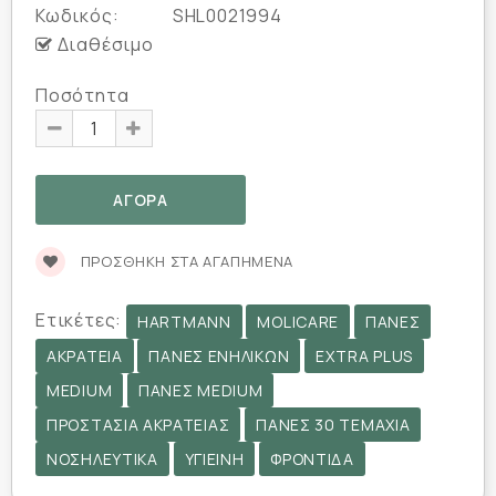
Κωδικός:
SHL0021994
Διαθέσιμο
Ποσότητα
ΠΡΟΣΘΉΚΗ ΣΤΑ ΑΓΑΠΗΜΈΝΑ
Ετικέτες:
HARTMANN
MOLICARE
ΠΆΝΕΣ
ΑΚΡΆΤΕΙΑ
ΠΆΝΕΣ ΕΝΗΛΊΚΩΝ
EXTRA PLUS
MEDIUM
ΠΆΝΕΣ MEDIUM
ΠΡΟΣΤΑΣΊΑ ΑΚΡΆΤΕΙΑΣ
ΠΆΝΕΣ 30 ΤΕΜΆΧΙΑ
ΝΟΣΗΛΕΥΤΙΚΆ
ΥΓΙΕΙΝΉ
ΦΡΟΝΤΊΔΑ