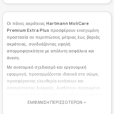
Hartmann MoliCare
Οι πάνες ακράτειας
Premium Extra Plus
προσφέρουν ενισχυμένη
προστασία σε περιπτώσεις μέτριας έως βαριάς
ακράτειας, συνδυάζοντας υψηλή
απορροφητικότητα με απόλυτη ασφάλεια και
άνεση.
Με ανατομικό σχεδιασμό και εργονομική
εφαρμογή, προσαρμόζονται ιδανικά στο σώμα,
προσφέροντας ελευθερία κινήσεων και
αποτρέποντας διαρροές. Διαθέτουν προηγμένο
απορροφητικό πυρήνα που παγιδεύει άμεσα την
υγρασία και εξουδετερώνει τις οσμές, ενώ το
ΕΜΦΆΝΙΣΗ ΠΕΡΙΣΣΌΤΕΡΩΝ
Dry Plus
σύστημα
διατηρεί το δέρμα στεγνό και