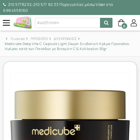
210 5778232-210 577 82 33 Παραγγελίες μέσω Viber στο
6984558160
0
Γυναίκα
ΠΡΟΣΩΠΟ
ΔΥΣΧΡΩΜΙΕΣ
Medicube Deep Vita C Capsule Light 24ωρη Ενυδατική Κρέμα Προσώπου
Ημέρας κατά των Πανάδων με Βιταμίνη C & Κολλαγόνο 55gr