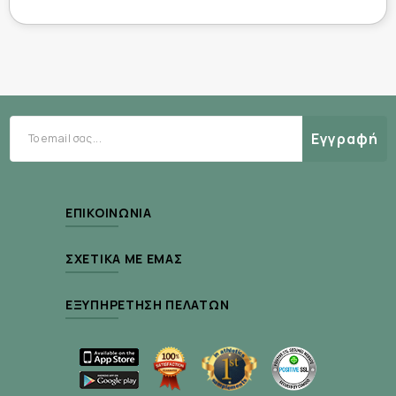
Συστατικά που ξεχωρίσαμε:
Εκχύλισμα Ιπποφαούς 50%
Το ιπποφαές είναι γνωστό για την υψηλή
Εγγραφή
περιεκτικότητά του σε βιταμίνες, αντιοξειδωτικά
και λιπαρά οξέα. Βοηθά στην ενυδάτωση,
προωθεί την επούλωση και προσφέρει
ΕΠΙΚΟΙΝΩΝΊΑ
αντιφλεγμονώδη δράση.
Νιασιναμίδη 5%
ΣΧΕΤΙΚΆ ΜΕ ΕΜΆΣ
Η νιασιναμίδη (βιταμίνη Β3) είναι ένα ευέλικτο
συστατικό που συμβάλει στην ενδυνάμωση του
ΕΞΥΠΗΡΈΤΗΣΗ ΠΕΛΑΤΏΝ
επιδερμικού φραγμού, βελτιώνει την εμφάνιση
των πόρων, εξομαλύνει τον τόνο του δέρματος,
ενώ παράλληλα μειώνει τις λεπτές γραμμές. Η
συγκέντρωση 5%, την καθιστά ωφέλιμη ακόμα