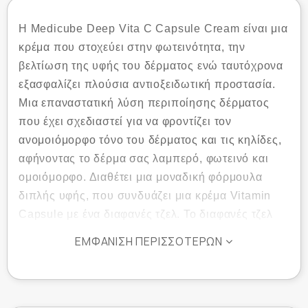
Η Medicube Deep Vita C Capsule Cream είναι μια
κρέμα που στοχεύει στην φωτεινότητα, την
βελτίωση της υφής του δέρματος ενώ ταυτόχρονα
εξασφαλίζει πλούσια αντιοξειδωτική προστασία.
Μια επαναστατική λύση περιποίησης δέρματος
που έχει σχεδιαστεί για να φροντίζει τον
ανομοιόμορφο τόνο του δέρματος και τις κηλίδες,
αφήνοντας το δέρμα σας λαμπερό, φωτεινό και
ομοιόμορφο. Διαθέτει μια μοναδική φόρμουλα
διπλής υφής, που συνδυάζει μια κρέμα Vitamin
Capsule με ένα διαφανές τζελ. Το διαφανές τζελ
είναι εμποτισμένο με Φερουλικό Οξύ, Βιταμίνη Ε,
ΕΜΦΆΝΙΣΗ ΠΕΡΙΣΣΌΤΕΡΩΝ
Q και P, παρέχοντας ενυδάτωση και λάμψη χωρίς
ερεθισμούς. Η ελαφριά υφή του επιτρέπει να
προσαρμόσετε την αναλογία κάψουλας/κρέμας
προς τζελ ανάλογα με τον τύπο του δέρματός,