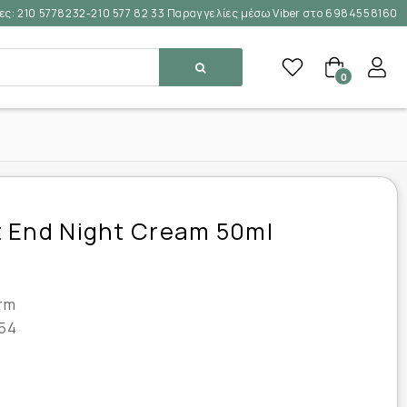
ες:
210 5778232-210 577 82 33 Παραγγελίες μέσω Viber στο 6984558160
0
 End Night Cream 50ml
rm
54