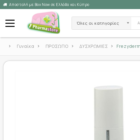
Αποστολή με Box Now σε Ελλάδα και Κύπρο
Όλες οι κατηγορίες
Γυναίκα
ΠΡΟΣΩΠΟ
ΔΥΣΧΡΩΜΙΕΣ
Frezyderm