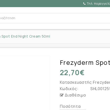
Τηλ. παραγγελί
 Spot End Night Cream 50ml
Frezyderm Spot
22,70€
Κατασκευαστής:
Frezyde
Κωδικός:
SHL00125
Διαθέσιμο
Ποσότητα