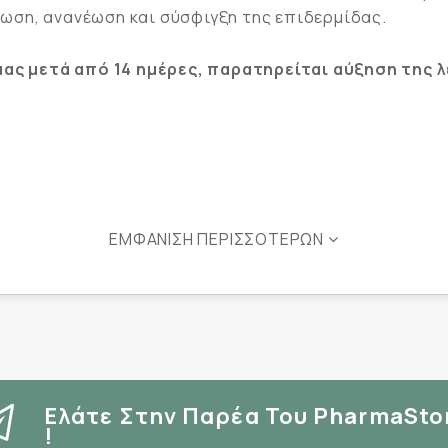
ωση, ανανέωση και σύσφιγξη της επιδερμίδας.
έμας μετά από 14 ημέρες, παρατηρείται αύξηση της 
ΕΜΦΆΝΙΣΗ ΠΕΡΙΣΣΌΤΕΡΩΝ
ς εγκυμοσύνης
, καλλυντικά, αρώματα
ο, λαιμό, ντεκολτέ.
Ελάτε Στην Παρέα Του PharmaSto
!
κολουθείται η ολοκληρωμένη αγωγή του συστήματος Λε