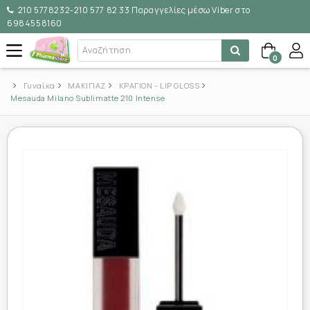
210 5778232-210 577 82 33 Παραγγελίες μέσω Viber στο
6984558160
0
Γυναίκα
ΜΑΚΙΓΙΑΖ
ΚΡΑΓΙΟΝ - LIP GLOSS
Mesauda Milano Sublimatte 210 Intense