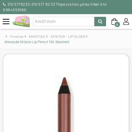
210 5778232-210 577 82 33 Παραγγελίες μέσω Viber στο
6984558160
0
Γυναίκα
ΜΑΚΙΓΙΑΖ
ΚΡΑΓΙΟΝ - LIP GLOSS
Mesauda Milano Lip Pencil 104 Seashell