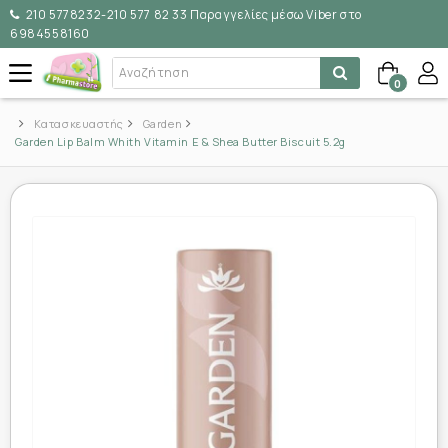
210 5778232-210 577 82 33 Παραγγελίες μέσω Viber στο
6984558160
0
Κατασκευαστής
Garden
Garden Lip Balm Whith Vitamin E & Shea Butter Biscuit 5.2g