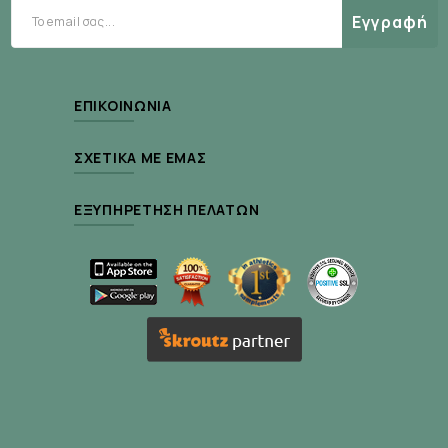
εμπειρία
Εγγραφή
Ιδανικό για καθημερινή χρήση και για χρήση
μέσα στην ημέρα
ΕΠΙΚΟΙΝΩΝΊΑ
Κατάλληλο για χρήση πριν τον ύπνο για
εντατική περιποίηση
ΣΧΕΤΙΚΆ ΜΕ ΕΜΆΣ
Χωρίς γλουτένη
ΕΞΥΠΗΡΈΤΗΣΗ ΠΕΛΑΤΏΝ
Δερματολογικά ελεγμένο
Τρόπος χρήσης:
Απλώστε μία μικρή ποσότητα στα χείλη όσες
φορές χρειάζετε. Για πιο έντονη περιποίηση
εφαρμόστε πριν τον ύπνο.