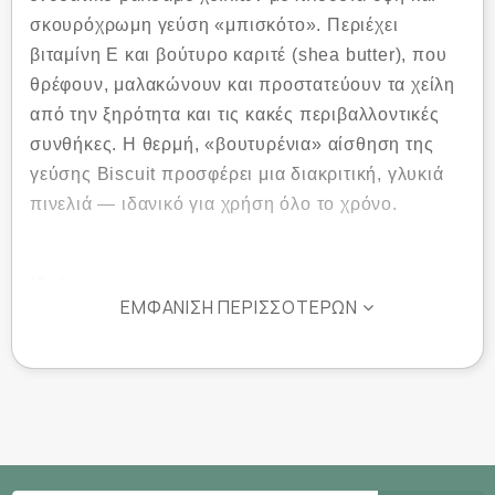
σκουρόχρωμη γεύση «μπισκότο». Περιέχει
βιταμίνη E και βούτυρο καριτέ (shea butter), που
θρέφουν, μαλακώνουν και προστατεύουν τα χείλη
από την ξηρότητα και τις κακές περιβαλλοντικές
συνθήκες. Η θερμή, «βουτυρένια» αίσθηση της
γεύσης Biscuit προσφέρει μια διακριτική, γλυκιά
πινελιά — ιδανικό για χρήση όλο το χρόνο.
Ιδιότητες:
ΕΜΦΆΝΙΣΗ ΠΕΡΙΣΣΌΤΕΡΩΝ
Περιέχει βιταμίνη E για αντιοξειδωτική
προστασία των χειλιών
Περιέχει βούτυρο καριτέ (shea butter) για βαθιά
θρέψη και απαλότητα
Γεύση «Biscuit» – θερμή και γλυκιά ηχητική