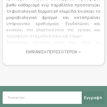
βαθύ καθαρισμό ενώ παράλληλα προστατεύει
τη φυσιολογική δερματική χλωρίδα, ενισχύει το
μικροβιολογικό φραγμό και καταπραΰνει
υπάρχοντες ερεθισμούς. Ενυδατώνει και
ενισχύει την ελαστικότητα της τρίχας και
προσφέρει στα μαλλιά όγκο και λάμψη.
Δημιουργεί πλούσιο αφρό που κάνει το
λούσιμο “παιχνίδι” και ξεπλένεται πολύ εύκολα.
ΕΜΦΆΝΙΣΗ ΠΕΡΙΣΣΌΤΕΡΩΝ
Έχει ουδέτερο pH και δεν ερεθίζει τα μάτια!
Κατάλληλο για :
Όλη την οικογένεια
Ευαίσθητη, ερεθισμένη παιδική επιδερμίδα
Τρόπος Χρήσης :
Εγγραφή
Καθημερινή χρήση.