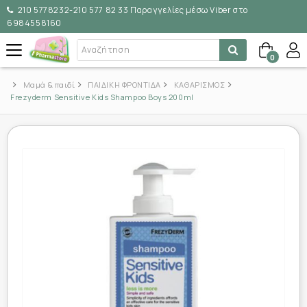
210 5778232-210 577 82 33 Παραγγελίες μέσω Viber στο
6984558160
0
Μαμά & παιδί
ΠΑΙΔΙΚΗ ΦΡΟΝΤΙΔΑ
ΚΑΘΑΡΙΣΜΟΣ
Frezyderm Sensitive Kids Shampoo Boys 200ml