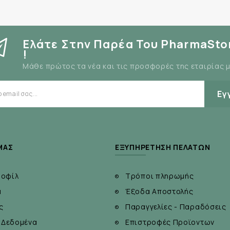
Ελάτε Στην Παρέα Του PharmaSto
!
Μάθε πρώτος τα νέα και τις προσφορές της εταιρίας 
Εγ
ΜΆΣ
ΕΞΥΠΗΡΈΤΗΣΗ ΠΕΛΑΤΏΝ
ροφίλ
Τρόποι πληρωμής
α
Έξοδα Αποστολής
ς
Παραγγελίες - Παραδόσεις
 Δεδομένα
Επιστροφές Προϊοντων