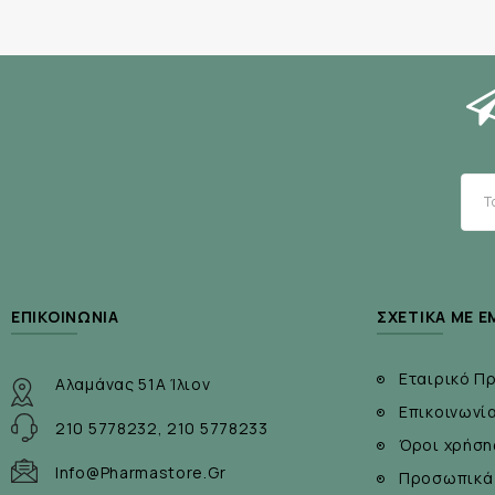
ΕΠΙΚΟΙΝΩΝΊΑ
ΣΧΕΤΙΚΆ ΜΕ Ε
Εταιρικό Π
Αλαμάνας 51Α Ίλιον
Επικοινωνί
210 5778232, 210 5778233
Όροι χρήση
Info@pharmastore.gr
Προσωπικά