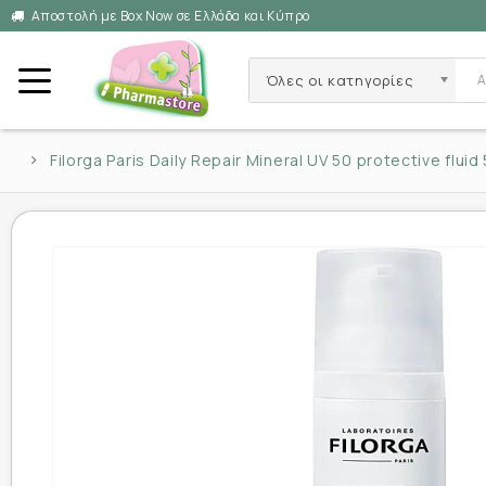
Αποστολή με Box Now σε Ελλάδα και Κύπρο
Όλες οι κατηγορίες
Filorga Paris Daily Repair Mineral UV 50 protective fluid