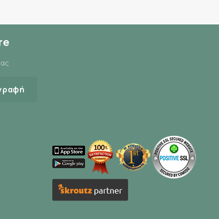
re
μας
γραφή