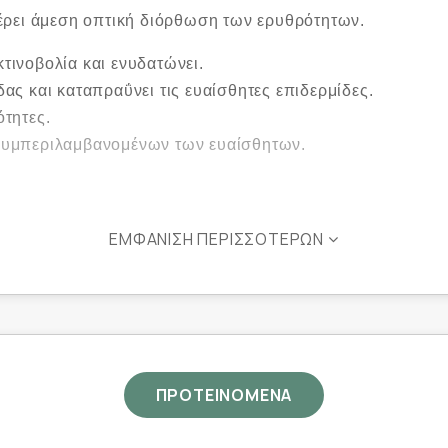
έρει άμεση οπτική διόρθωση των ερυθρότητων.
τινοβολία και ενυδατώνει.
ας και καταπραΰνει τις ευαίσθητες επιδερμίδες.
ότητες.
 συμπεριλαμβανομένων των ευαίσθητων.
ΕΜΦΆΝΙΣΗ ΠΕΡΙΣΣΌΤΕΡΩΝ
2% μετά από 12 εβδομάδες χρήσης, σε ομάδα 45 ατόμων.
α σε ομάδα 180 ατόμων μετά από 28 ημέρες χρήσης.
ΠΡΟΤΕΙΝΟΜΕΝΑ
 προστατευτικό φραγμό της επιδερμίδας, μειώνει την ερυθ