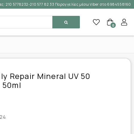
ες:
210 5778232-210 577 82 33 Παραγγελίες μέσω Viber στο 6984558160
0
ily Repair Mineral UV 50
d 50ml
24