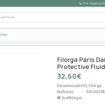
Τηλ. παραγγελί
 50ml
Filorga Paris Da
Protective Flui
32,60€
Κατασκευαστής:
Filorga
Κωδικός:
SHL00228
Διαθέσιμο