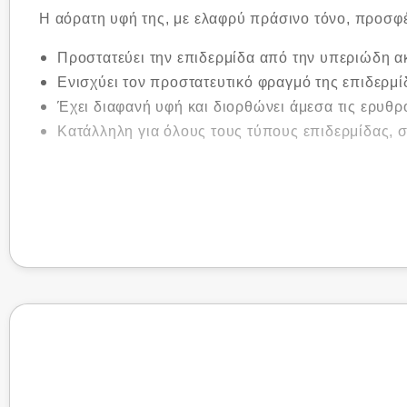
Η αόρατη υφή της, με ελαφρύ πράσινο τόνο, προσφ
Προστατεύει την επιδερμίδα από την υπεριώδη ακ
Ενισχύει τον προστατευτικό φραγμό της επιδερμίδ
Έχει διαφανή υφή και διορθώνει άμεσα τις ερυθρ
Κατάλληλη για όλους τους τύπους επιδερμίδας,
Κλινικά αποτελέσματα:
Μείωση ερυθρότητας έως 52% και ξηρότητας έως 7
προστατευτικό φραγμό και μειωμένη υπερευαισθησί
Συστατικά:
Amino Acid Restore Complex (2%) – ενισχύει τον