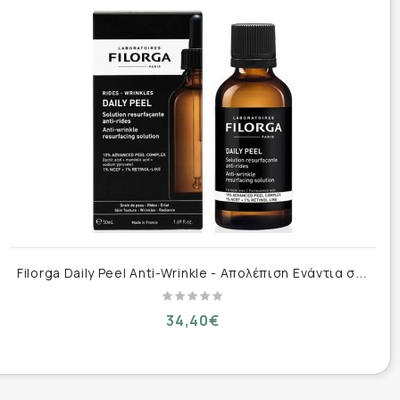
βήμα της φροντίδας πριν από το μακιγιάζ.
F
ilorga Daily Peel Anti-Wrinkle - Απολέπιση Ενάντια στις Ρυτίδες 50ml
34,40€