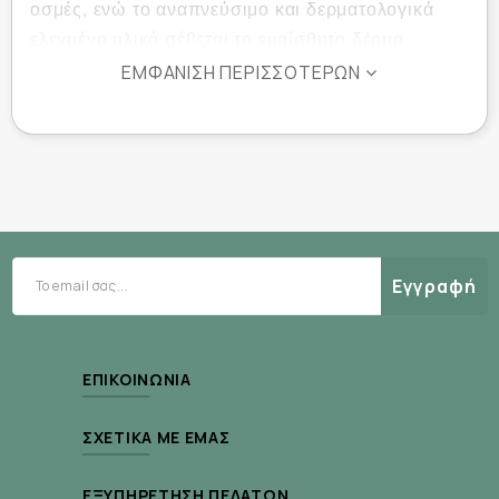
οσμές, ενώ το αναπνεύσιμο και δερματολογικά
ελεγμένο υλικό σέβεται το ευαίσθητο δέρμα,
μειώνοντας τον κίνδυνο ερεθισμών. Το σύστημα 3
ΕΜΦΆΝΙΣΗ ΠΕΡΙΣΣΌΤΕΡΩΝ
επιπέδων απορρόφησης εξασφαλίζει στεγνότητα
και φρεσκάδα για πολλές ώρες.
Ιδιότητες:
Εσώρουχα ακράτειας μεσαίου μεγέθους
Εγγραφή
(Medium)
Για μέτρια έως βαριάς μορφής ακράτεια
Απορροφητικότητα υψηλής απόδοσης
ΕΠΙΚΟΙΝΩΝΊΑ
Ανατομικός σχεδιασμός τύπου slip με
ΣΧΕΤΙΚΆ ΜΕ ΕΜΆΣ
ελαστικότητα
Διακριτική εφαρμογή κάτω από τα ρούχα
ΕΞΥΠΗΡΈΤΗΣΗ ΠΕΛΑΤΏΝ