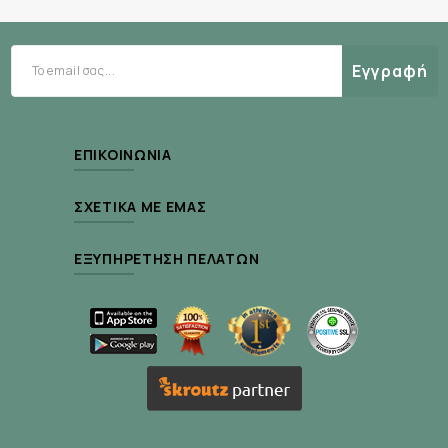
Διαθέτουν ανατομικό σχεδιασμό με ελαστικές
πτυχές γύρω από τα πόδια. Με υφασμάτινη
εξωτερική επένδυση αδιαπέρατη από τα υγρά.
Εγγραφή
Προσφέρουν τέλεια προστασία και άνεση κατά
τη χρήση και προστατεύουν από την
υπερβολική υγρασία. Ιδιαίτερα απαλά και
ΕΠΙΚΟΙΝΩΝΊΑ
αεροδιαπερατά ώστε διατηρούν ένα
ευχάριστα στεγνό περιβάλλον γύρω από το
ΣΧΕΤΙΚΆ ΜΕ ΕΜΆΣ
δέρμα. Δερματολογικά ελεγμένα. Διατίθενται
σε τρεις τύπους.
ΕΞΥΠΗΡΈΤΗΣΗ ΠΕΛΑΤΏΝ
Συσκευασία :
14τμχ