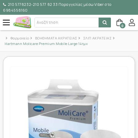
210 5778232-210 577 82 33 Παραγγελίες μέσω Viber στο
6984558160
0
Φαρμακείο
ΒΟΗΘΗΜΑΤΑ ΑΚΡΑΤΕΙΑΣ
ΣΛΙΠ ΑΚΡΑΤΕΙΑΣ
Hartmann Molicare Premium Mobile Large 14τμχ