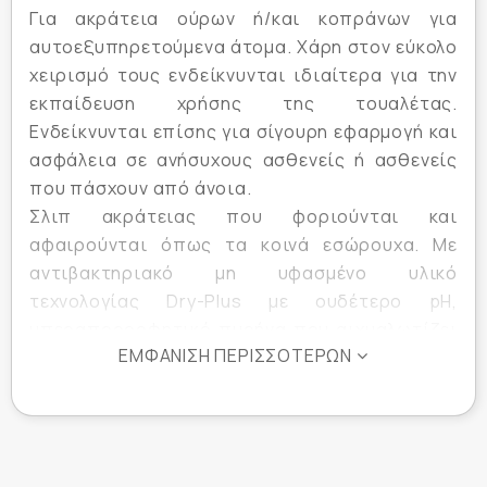
Για ακράτεια ούρων ή/και κοπράνων για
αυτοεξυπηρετούμενα άτομα. Χάρη στον εύκολο
χειρισμό τους ενδείκνυνται ιδιαίτερα για την
εκπαίδευση χρήσης της τουαλέτας.
Ενδείκνυνται επίσης για σίγουρη εφαρμογή και
ασφάλεια σε ανήσυχους ασθενείς ή ασθενείς
που πάσχουν από άνοια.
Σλιπ ακράτειας που φοριούνται και
αφαιρούνται όπως τα κοινά εσώρουχα. Με
αντιβακτηριακό μη υφασμένο υλικό
τεχνολογίας Dry-Plus με ουδέτερο pH,
υπεραπορροφητικό πυρήνα που αιχμαλωτίζει
ΕΜΦΆΝΙΣΗ ΠΕΡΙΣΣΌΤΕΡΩΝ
τις δυσάρεστες οσμές και δείκτη υγρασίας για
την υπόδειξη της χρονικής στιγμής αλλαγής
του σλιπ. Εξωτερική κάλυψη ολόκληρου του
σλιπ από μη υφασμένο υλικό, με εσωτερικά
τοιχώματα που απωθούν την υγρασία.