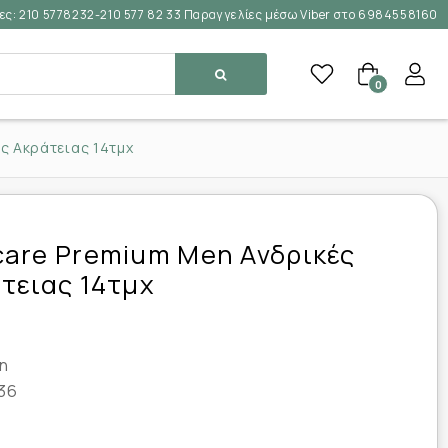
ες:
210 5778232-210 577 82 33 Παραγγελίες μέσω Viber στο 6984558160
0
ς Ακράτειας 14τμχ
care Premium Men Ανδρικές
τειας 14τμχ
n
36