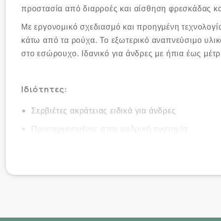
προστασία από διαρροές και αίσθηση φρεσκάδας κατ
Με εργονομικό σχεδιασμό και προηγμένη τεχνολογί
κάτω από τα ρούχα. Το εξωτερικό αναπνεύσιμο υλικ
στο εσώρουχο. Ιδανικό για άνδρες με ήπια έως μέτρ
Ιδιότητες:
Σερβιέτες ακράτειας ειδικά για άνδρες
Προσαρμοσμένες στην ανδρική ανατομία
Υψηλή απορροφητικότητα και προστασία από δι
Αποτελεσματική εξουδετέρωση οσμών
Αναπνεύσιμο υλικό φιλικό προς το δέρμα
Αυτοκόλλητη ταινία για σταθερή εφαρμογή
Διακριτικές και άνετες