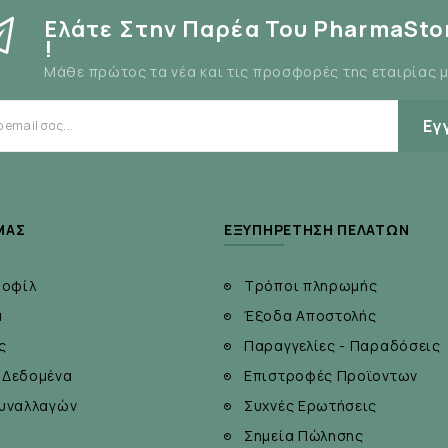
Ελάτε Στην Παρέα Του PharmaSto
!
Μάθε πρώτος τα νέα και τις προσφορές της εταιρίας 
Εγ
έρος της σερβιέτας και τοποθετήστε τη μέσα στο εσώρουχ
ται.
ΜΆΣ
ΕΞΥΠΗΡΈΤΗΣΗ ΠΕΛΑΤΏΝ
ροφίλ
Τρόποι πληρωμής
α
Έξοδα Αποστολής
ς
Παραγγελίες - Παραδόσεις
 Δεδομένα
Επιστροφές Προϊοντων
υναλλαγών
Συχνές Ερωτήσεις
Σημεία Πώλησης