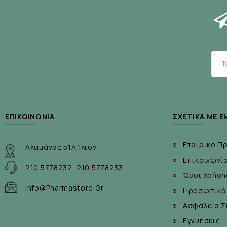
Δερματολογικά ελεγμένες
Τρόπος Χρήσης:
Αφαιρέστε την προστατευτική ταινία από το πίσω μ
Αλλάξτε όταν η σερβιέτα είναι γεμάτη ή όταν χρειάζε
ΕΠΙΚΟΙΝΩΝΊΑ
ΣΧΕΤΙΚΆ ΜΕ Ε
Εταιρικό Π
Αλαμάνας 51Α Ίλιον
Επικοινωνί
210 5778232, 210 5778233
Όροι χρήση
Info@pharmastore.gr
Προσωπικά
Ασφάλεια Σ
Εγγυήσεις