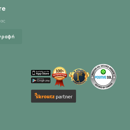
re
μας
γραφή
ο, εξασφαλίζοντας καλή εφαρμογή και σταθερότητα.