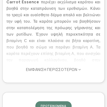
Carrot Essence
περιέχει εκχύλισμα καρότου και
βοηθά στην καταπράυνση των ερεθισμών. Κάνει
το τραχύ και ευαίσθητο δέρμα απαλό και βελτιώνει
την υφή του. Τα καρότα μπορούν να βοηθήσουν
στην καταπολέμηση της πρόωρης γήρανσης και
των ρυτίδων. Έχουν υψηλή περιεκτικότητα σε
βιταμίνη C και είναι πλούσια σε βήτα καροτίνη,
που βοηθά το σώμα να παράγει βιταμίνη Α. Τα
καρότα περιέχουν επίσης βιταμίνη Α, που ενισχύει
την παραγωγή κολλαγόνου, βοηθά στην
καταπολέμηση των ελεύθερων ριζών και
ΕΜΦΆΝΙΣΗ ΠΕΡΙΣΣΌΤΕΡΩΝ
προστατεύει το δέρμα.
Πλεονεκτήματα:
Περιέχει εκχύλισμα καρότου;
Βελτιώνει τον τόνο και την υφή;
ΠΡΟΤΕΙΝΟΜΕΝΑ