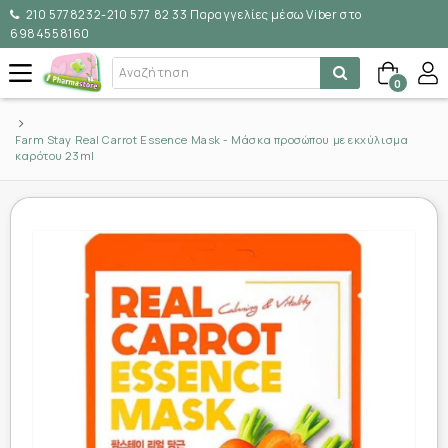
210 5778232-210 577 82 33 Παραγγελίες μέσω Viber στο
6984558160
0
Farm Stay Real Carrot Essence Mask - Μάσκα προσώπου με εκχύλισμα
καρότου 23ml