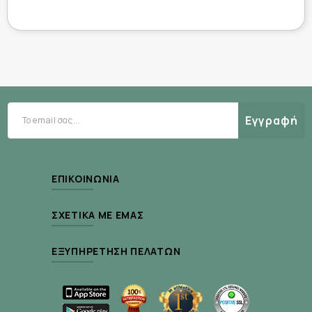
Προειδοποιήσεις:
Σε περίπτωση εμφάνισης συμπτωμάτων όπως
ερυθρότητα, πρήξιμο, κνησμός ή ερεθισμός κατά ή
Εγγραφή
μετά τη χρήση, διακόψτε τη χρήση και
συμβουλευτείτε δερματολόγο. Μην εφαρμόζετε το
προϊόν σε περιοχές με ουλές ή τραυματισμούς.
ΕΠΙΚΟΙΝΩΝΊΑ
Οδηγίες φύλαξης:
ΣΧΕΤΙΚΆ ΜΕ ΕΜΆΣ
Να φυλάσσεται μακριά από παιδιά και βρέφη και
ΕΞΥΠΗΡΈΤΗΣΗ ΠΕΛΑΤΏΝ
μακριά από άμεση έκθεση στον ήλιο.