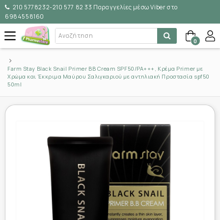
210 5778232-210 577 82 33 Παραγγελίες μέσω Viber στο
6984558160
0
Farm Stay Black Snail Primer BB Cream SPF50/PA+++, Κρέμα Primer με
Χρώμα και Έκκριμα Μαύρου Σαλιγκαριού με αντηλιακή Προστασία spf50
50ml