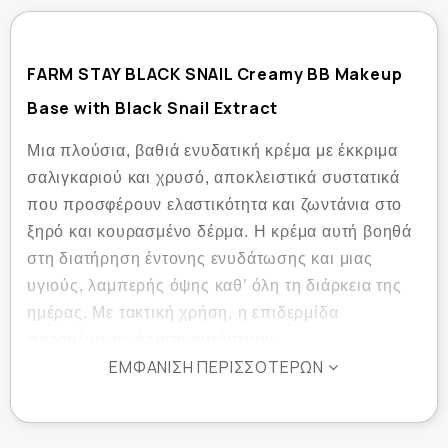
FARM STAY BLACK SNAIL Creamy BB Makeup
Base with Black Snail Extract
Μια πλούσια, βαθιά ενυδατική κρέμα με έκκριμα
σαλιγκαριού και χρυσό, αποκλειστικά συστατικά
που προσφέρουν ελαστικότητα και ζωντάνια στο
ξηρό και κουρασμένο δέρμα. Η κρέμα αυτή βοηθά
στη διατήρηση έντονης ενυδάτωσης και μιας
υγιούς, λαμπερής όψης καθ’ όλη τη διάρκεια της
ημέρας. Με τακτική χρήση, η επιδερμίδα
παραμένει σε άριστη κατάσταση.
ΕΜΦΆΝΙΣΗ ΠΕΡΙΣΣΌΤΕΡΩΝ
Η κορεάτικη BB Cream FARMSTAY BLACK SNAIL
περιέχει:
Χρυσό
– διαθέτει ισχυρές αντιοξειδωτικές