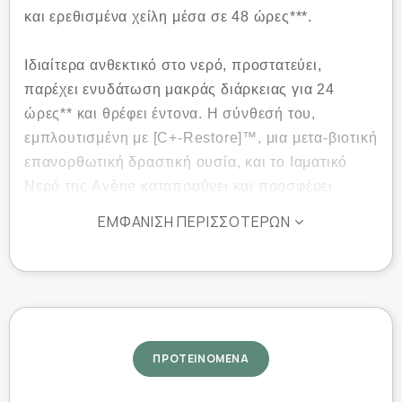
και ερεθισμένα χείλη μέσα σε 48 ώρες***.
Ιδιαίτερα ανθεκτικό στο νερό, προστατεύει,
παρέχει ενυδάτωση μακράς διάρκειας για 24
ώρες** και θρέφει έντονα. Η σύνθεσή του,
εμπλουτισμένη με [C+-Restore]™, μια μετα-βιοτική
επανορθωτική δραστική ουσία, και το Ιαματικό
Νερό της Avène καταπραΰνει και προσφέρει
προστατευτικό φραγμό στα χείλη.
ΕΜΦΆΝΙΣΗ ΠΕΡΙΣΣΌΤΕΡΩΝ
Σχεδιασμένο με 96% συστατικά φυσικής
προέλευσης, αυτό το προϊόν φροντίδας για όλη
την οικογένεια αποκαθιστά την άνεση και την
ελαστικότητα από την πρώτη χρήση.
ΠΡΟΤΕΙΝΟΜΕΝΑ