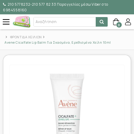
210 5778232-210 577 82 33 Παραγγελίες μέσω Viber στο
6984558160
0
ΦΡΟΝΤΙΔΑ ΧΕΙΛΙΩΝ
Avene Cicalfate Lip Balm Για Σκασμένα, Ερεθισμένα Χείλη 10ml