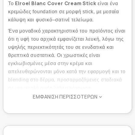
Elroel Blanc Cover Cream Stick
Το
είναι ένα
κρεμώδες foundation σε μορφή stick, με μεσαία
κάλυψη και φυσικό–σατινέ τελείωμα.
Ένα μοναδικό χαρακτηριστικό του προϊόντος είναι
ότι η υφή του αρχικά εμφανίζεται λευκή, λόγω της
υψηλής περιεκτικότητάς του σε ενυδατικά και
θρεπτικά συστατικά. Οι χρωστικές είναι
εγκλωβισμένες μέσα στην κρέμα και
απελευθερώνονται μόνο κατά την εφαρμογή και το
blending στο δέρμα, προσαρμοζόμενες σταδιακά
σε μια απαλό nude light απόχρωση.
ΕΜΦΆΝΙΣΗ ΠΕΡΙΣΣΌΤΕΡΩΝ
Αυτή η καινοτόμος τεχνολογία εξασφαλίζει
ομοιόμορφο μακιγιάζ, χωρίς γραμμές ή
ανομοιομορφίες, με φυσική ενσωμάτωση στον
τόνο της επιδερμίδας.
Σχεδιασμένο να προσφέρει ένα άψογο αποτέλεσμα