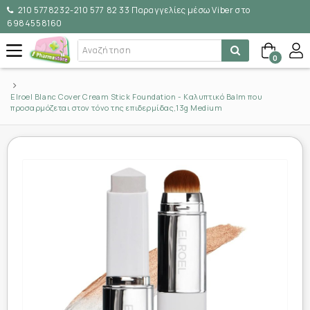
210 5778232-210 577 82 33 Παραγγελίες μέσω Viber στο
6984558160
0
Elroel Blanc Cover Cream Stick Foundation - Καλυπτικό Balm που
προσαρμόζεται στον τόνο της επιδερμίδας,13g Medium