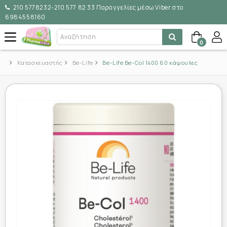
210 5778232-210 577 82 33 Παραγγελίες μέσω Viber στο
6984558160
0
Κατασκευαστής
Be-Life
Be-Life Be-Col 1400 60 κάψουλες