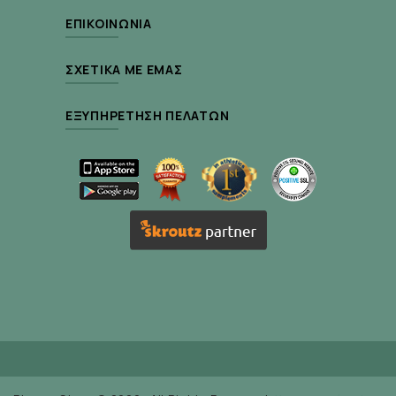
αντιοξειδωτικά και υποστηρίζει την παραγωγή
ΕΠΙΚΟΙΝΩΝΊΑ
ενέργειας στα μιτοχόνδρια.**
Συμβάλλει στον φυσιολογικό
ΣΧΕΤΙΚΆ ΜΕ ΕΜΆΣ
μεταβολισμό της ομοκυστεΐνης
χάρη στις
ΕΞΥΠΗΡΈΤΗΣΗ ΠΕΛΑΤΏΝ
βιταμίνες B9 και B12.*
Είναι ιδανικό για άτομα με αυξημένα επίπεδα
χοληστερίνης, ενήλικες άνω των 40, ή όσους
αναζητούν φυσική υποστήριξη για την υγεία της
καρδιάς και του κυκλοφορικού.
Οδηγίες Χρήσης:
2 κάψουλες το βράδυ με γεύμα