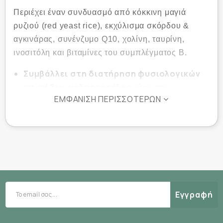
Περιέχει έναν συνδυασμό από κόκκινη μαγιά
ρυζιού (red yeast rice), εκχύλισμα σκόρδου &
αγκινάρας, συνένζυμο Q10, χολίνη, ταυρίνη,
ινοσιτόλη και βιταμίνες του συμπλέγματος Β.
Συμβάλλει στη διατήρηση φυσιολογικών
επιπέδων χοληστερόλης
χάρη στη
ΕΜΦΆΝΙΣΗ ΠΕΡΙΣΣΌΤΕΡΩΝ
μονακολίνη Κ από κόκκινη μαγιά ρυζιού.
Υποστηρίζει την καλή κυκλοφορία του
αίματος
: Το σκόρδο βοηθά στη διατήρηση
φυσιολογικών επιπέδων λιπιδίων στο αίμα.
Συμβάλλει στην αποτοξίνωση και την
πέψη των λιπών
: Η αγκινάρα βοηθά στη
φυσιολογική ροή της χολής και στη ρύθμιση
Εγγραφή
των λιπιδίων του αίματος.
Ενισχύει την ενέργεια και την
καρδιαγγειακή υγεία
: Το συνένζυμο Q10 δρα