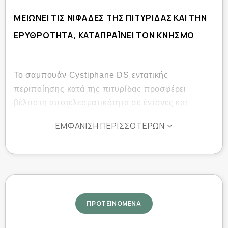
ΜΕΙΩΝΕΙ ΤΙΣ ΝΙΦΑΔΕΣ ΤΗΣ ΠΙΤΥΡΙΔΑΣ ΚΑΙ ΤΗΝ
ΕΡΥΘΡΟΤΗΤΑ, ΚΑΤΑΠΡΑΪΝΕΙ ΤΟΝ ΚΝΗΣΜΟ
Το σαμπουάν Cystiphane DS εντατικής
περιποίησης κατά της πιτυρίδας προσφέρει
βέλτιστη αποτελεσματικότητα σε έντονες και
επίμονες μορφές πιτυρίδας.
ΕΜΦΆΝΙΣΗ ΠΕΡΙΣΣΌΤΕΡΩΝ
Ενεργεί από τις πρώτες εφαρμογές*:
μειώνει εμφανώς πιτυρίδα, νιφάδες και
ερυθρότητα,
μειώνει το αίσθημα κνησμού.
ΠΡΟΤΕΙΝΟΜΕΝΑ
Η μοναδική του σύνθεση που συνδυάζει