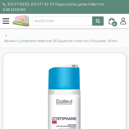
210 5778232-210 577 82 33 Παραγγελίες μέσω Viber στο
6984558160
0
Bailleul Cystiphane Intensive DS Σαμπουάν κατά της Πιτυρίδας 200ml