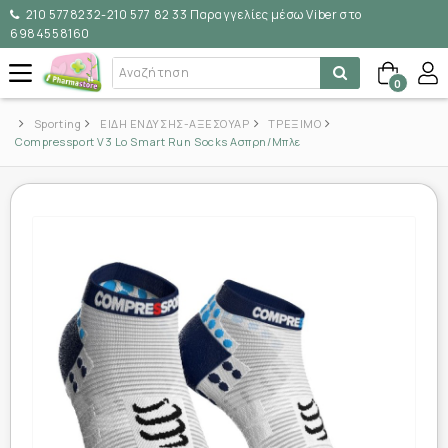
210 5778232-210 577 82 33 Παραγγελίες μέσω Viber στο
6984558160
0
Sporting
ΕΙΔΗ ΕΝΔΥΣΗΣ-ΑΞΕΣΟΥΑΡ
ΤΡΕΞΙΜΟ
Compressport V3 Lo Smart Run Socks Ασπρη/Μπλε