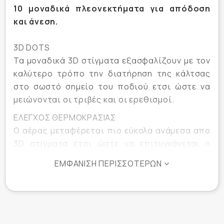
10 μοναδικά πλεονεκτήματα για απόδοση
και άνεση.
3D DOTS
Τα μοναδικά 3D στίγματα εξασφαλίζουν με τον
καλύτερο τρόπο την διατήρηση της κάλτσας
στο σωστό σημείο του ποδιού ετσι ώστε να
μειώνονται οι τριβές και οι ερεθισμοί.
ΕΛΕΓΧΟΣ ΘΕΡΜΟΚΡΑΣΙΑΣ
Ο αέρας μεταφέρεται πιο εύκολα ανάμεσα απο
3D στίγματα έτσι ώστε να επιτυγχάνεται η
ιδανική θερμοκρασία στο πόδι.
ΕΜΦΆΝΙΣΗ ΠΕΡΙΣΣΌΤΕΡΩΝ
ΕΛΕΓΧΟΣ ΚΥΚΛΟΦΟΡΙΑΣ ΤΟΥ ΑΙΜΑΤΟΣ ΣΤΗΝ
ΚΑΜΑΡΑ
Ειδική ελαστική ταινία (compress) στην
περιοχή της καμάρας που βοηθάει στην