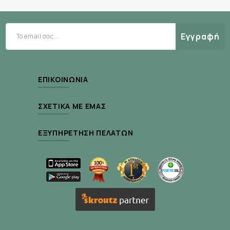
ιδανική κυκλοφορία του αίματος.
ΕΛΕΓΧΟΣ ΚΥΚΛΟΦΟΡΙΑΣ ΤΟΥ ΑΙΜΑΤΟΣ
Οπου υπάρχουν τα 3D στίγματα, δημιουργείται
Εγγραφή
η αίσθηση του μασάζ στο πόδι.
ΑΠΟΜΑΚΡΥΝΣΗ ΥΓΡΑΣΙΑΣ
Τα μοναδικά 3D στίγματα κρατάνε την υγρασία
ΕΠΙΚΟΙΝΩΝΊΑ
απο τον ιδρώτα ή την βροχή και η περιοχή
γύρω απο τα στίγματα διευκολύνουν την
ΣΧΕΤΙΚΆ ΜΕ ΕΜΆΣ
γρήγορη εξάτμιση της υγρασιάς και έτσι το
πόδι μένει πιο στεγνό.
ΕΞΥΠΗΡΈΤΗΣΗ ΠΕΛΑΤΏΝ
ΑΝΤΙΒΑΚΤΗΡΙΑΚΗ
Μέσα στις ίνες της κάλτσας υπάρχουν ιόντα
ασημιού για να ελέγχουν την υγρασία και την
θερμοκρασία, έτσι ώστε αποφεύγονται οι
οσμές και οι φουσκάλες.
ΠΡΟΣΤΑΣΙΑ ΑΧΙΛΛΕΙΟΥ ΤΕΝΟΝΤΑ