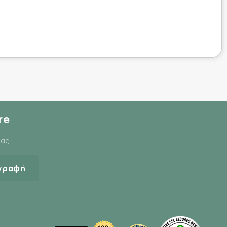
re
μας
γραφή