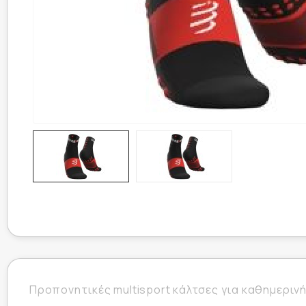
Προπονητικές multisport κάλτσες για καθημερινή