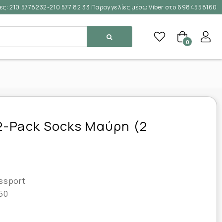
ες:
210 5778232-210 577 82 33 Παραγγελίες μέσω Viber στο 6984558160
0
2-Pack Socks Μαύρη (2
ssport
50