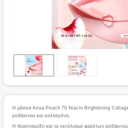
Η μάσκα Anua Peach 70 Niacin Brightening Collage
ροδάκινου και κολλαγόνο.
Η Νιασιναμίδη και το εκχύλισμα φρούτων ροδάκινου 