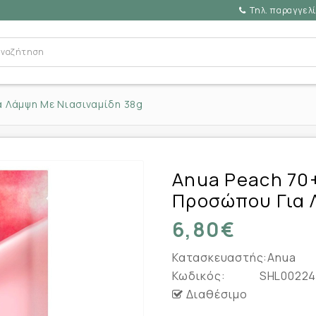
Τηλ. παραγγελί
 Λάμψη Με Νιασιναμίδη 38g
Anua Peach 70
Προσώπου Για 
6,80€
Κατασκευαστής:
Anua
Κωδικός:
SHL00224
Διαθέσιμο