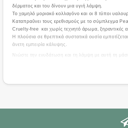
δέρματος και του δίνουν μια υγιή λάμψη.
Το χαμηλό μοριακό κολλαγόνο και οι 8 τύποι υαλουρ
Καταπραΰνει τους ερεθισμούς με το σύμπλεγμα Pea
Cruelty-free και χωρίς τεχνητό άρωμα, ξηραντικές α
Η πλούσια σε θρεπτικά συστατικά ουσία εμποτίζεται
άνετη εμπειρία κάλυψης.
Νιώστε την ενυδάτωση και τη λάμψη με αυτή τη μάσ
Στοχεύει:
Σύσφιξη, Ενυδάτωση, Λάμψη
Κατάλληλο για:
Όλους τους τύπους δέρματος
Βασικά συστατικά:
Νερό ροδάκινου, Κολλαγόνο, 
Οδηγίες Χρήσης: