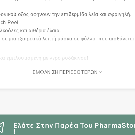
ονικού οξος αφήνουν την επιδερμίδα λεία και σφριγηλή.
ch Peel.
λκοόλες και αιθέρια έλαια.
 σε μια εξαιρετικά λεπτή μάσκα σε φύλλο, που αισθάνεται
κα εμπλουτισμένη με νερό ροδάκινου!
ΕΜΦΆΝΙΣΗ ΠΕΡΙΣΣΌΤΕΡΩΝ
Υαλουρονικό οξύ, Νιασιναμίδη
Ελάτε Στην Παρέα Του PharmaSto
!