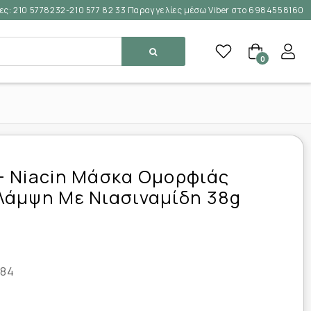
ες:
210 5778232-210 577 82 33 Παραγγελίες μέσω Viber στο 6984558160
0
+ Niacin Μάσκα Ομορφιάς
Λάμψη Με Νιασιναμίδη 38g
84