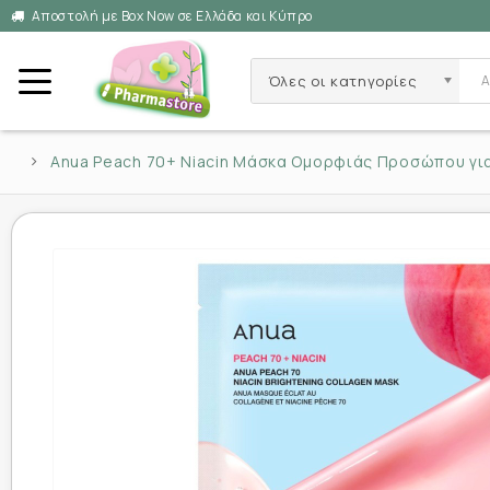
Αποστολή με Box Now σε Ελλάδα και Κύπρο
Όλες οι κατηγορίες
Anua Peach 70+ Niacin Μάσκα Ομορφιάς Προσώπου για