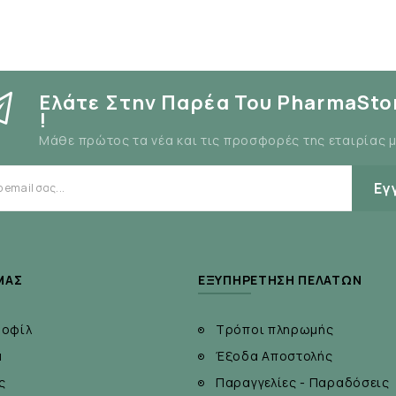
Ελάτε Στην Παρέα Του PharmaSto
!
Μάθε πρώτος τα νέα και τις προσφορές της εταιρίας 
Εγ
ΜΆΣ
ΕΞΥΠΗΡΈΤΗΣΗ ΠΕΛΑΤΏΝ
ροφίλ
Τρόποι πληρωμής
α
Έξοδα Αποστολής
ς
Παραγγελίες - Παραδόσεις