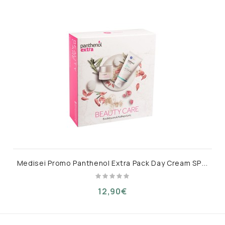
M
edisei Promo Panthenol Extra Pack Day Cream SPF15 Κρέμα Προσώπου 50ml + Face Cleansing Gel 150ml
12,90€