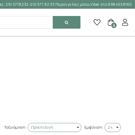
ες:
210 5778232-210 577 82 33 Παραγγελίες μέσω Viber στο 6984558160
0
Ταξινόμηση:
Εμφάνιση: