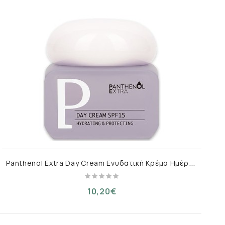
P
anthenol Extra Day Cream Ενυδατική Κρέμα Ημέρας με SPF15 50ml
10,20€