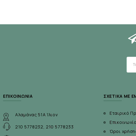
ΕΠΙΚΟΙΝΩΝΊΑ
ΣΧΕΤΙΚΆ ΜΕ Ε
Εταιρικό Π
Αλαμάνας 51Α Ίλιον
Επικοινωνί
210 5778232, 210 5778233
Όροι χρήση