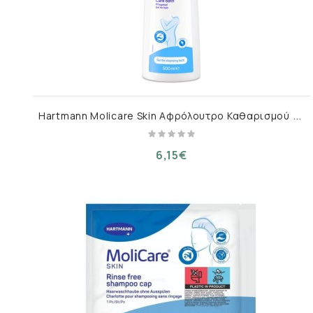
H
artmann Molicare Skin Αφρόλουτρο Καθαρισμού Σώματος 500ml
6,15€