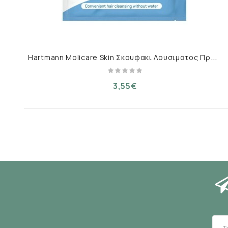
H
artmann Molicare Skin Σκουφακι Λουσιματος Προεμποτισμενο 1 Τμχ
3,55€