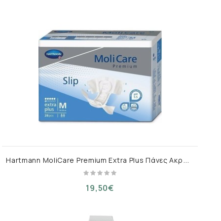
H
artmann MoliCare Premium Extra Plus Πάνες Ακράτειας Medium 30τμχ
19,50€