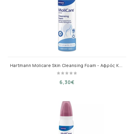
H
artmann Molicare Skin Cleansing Foam - Αφρός Καθαρισμού για Άτομα με Ακράτεια (400ml)
6,30€