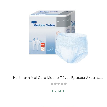
H
artmann MoliCare Mobile Πάνες Βρακάκι Ακράτειας XLarge 14τμχ
16,60€