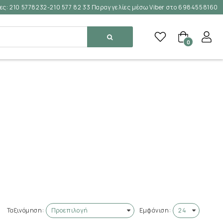
ες:
210 5778232-210 577 82 33 Παραγγελίες μέσω Viber στο 6984558160
0
Ταξινόμηση:
Εμφάνιση: