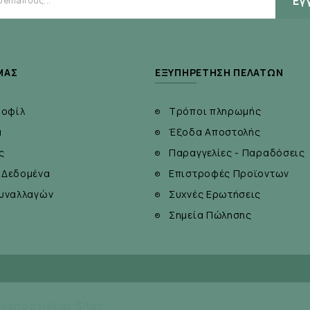
Εγ
ΜΆΣ
ΕΞΥΠΗΡΈΤΗΣΗ ΠΕΛΑΤΏΝ
ροφίλ
Τρόποι πληρωμής
α
Έξοδα Αποστολής
ς
Παραγγελίες - Παραδόσεις
 Δεδομένα
Επιστροφές Προϊοντων
υναλλαγών
Συχνές Ερωτήσεις
Σημεία Πώλησης
eshop Hellas Sites