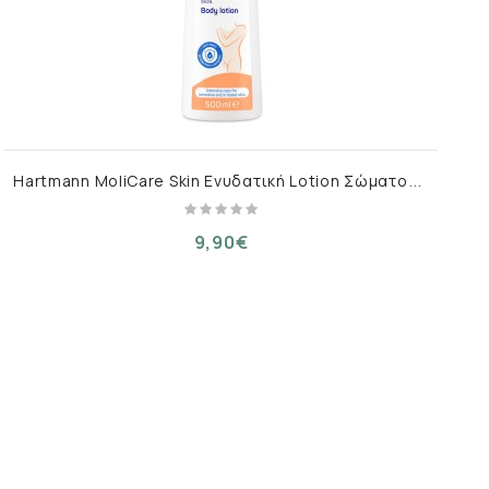
H
artmann MoliCare Skin Ενυδατική Lotion Σώματος για Ξηρές & Ευαίσθητες Επιδερμίδες 500ml
9,90€