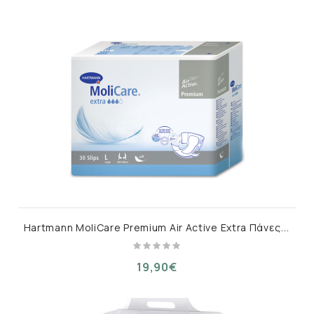
H
artmann MoliCare Premium Air Active Extra Πάνες Ακράτειας Large 30τμχ
19,90€