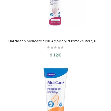
H
artmann Molicare Skin Αφρός για Κατακλίσεις 100ml
9,12€