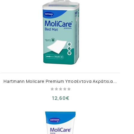
H
artmann Molicare Premium Υποσέντονα Ακράτειας 5 Σταγόνων 60x90cm 30τμχ
12,60€