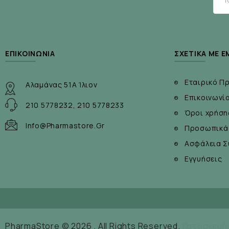
ΕΠΙΚΟΙΝΩΝΊΑ
ΣΧΕΤΙΚΆ ΜΕ Ε
Εταιρικό Π
Αλαμάνας 51Α Ίλιον
Επικοινωνί
210 5778232, 210 5778233
Όροι χρήση
Info@pharmastore.gr
Προσωπικά
Ασφάλεια Σ
Εγγυήσεις
PharmaStore © 2026 . All Rights Reserved.
Κατασκευή 