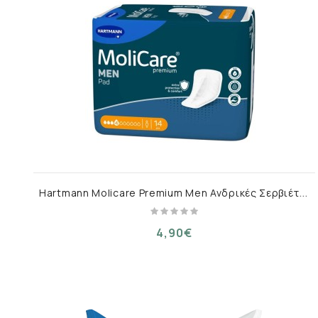
H
artmann Molicare Premium Men Ανδρικές Σερβιέτες Ακράτειας 14τμχ
4,90€