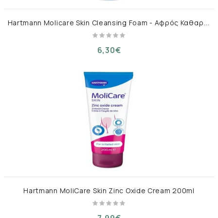
H
artmann Molicare Skin Cleansing Foam - Αφρός Καθαρισμού για Άτομα με Ακράτεια (400ml)
6,30€
Hartmann MoliCare Skin Zinc Oxide Cream 200ml
7,99€