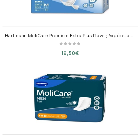
H
artmann MoliCare Premium Extra Plus Πάνες Ακράτειας Medium 30τμχ
19,50€