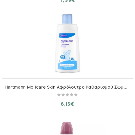
H
artmann Molicare Skin Αφρόλουτρο Καθαρισμού Σώματος 500ml
6,15€