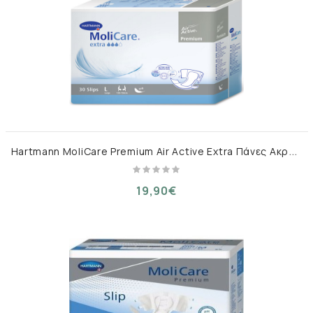
H
artmann MoliCare Premium Air Active Extra Πάνες Ακράτειας Large 30τμχ
19,90€