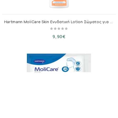
H
artmann MoliCare Skin Ενυδατική Lotion Σώματος για Ξηρές & Ευαίσθητες Επιδερμίδες 500ml
9,90€
H
artmann Molicare Skin Σκουφακι Λουσιματος Προεμποτισμενο 1 Τμχ