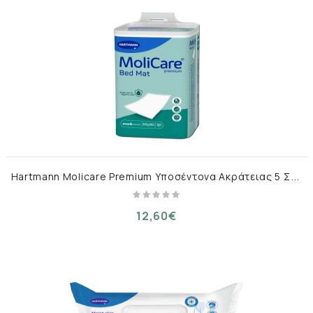
H
artmann Molicare Premium Υποσέντονα Ακράτειας 5 Σταγόνων 60x90cm 30τμχ
12,60€