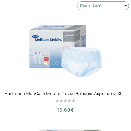
H
artmann MoliCare Mobile Πάνες Βρακάκι Ακράτειας XLarge 14τμχ
16,60€