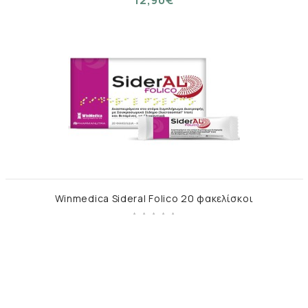
Winmedica Sideral Folico 20 φακελίσκοι
13,00€
Εμφάνιση 1 έως 12 από 12 (1 Σελ.)