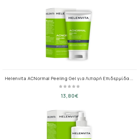
H
elenvita ACNormal Peeling Gel για Λιπαρή Επιδερμίδα 75ml
13,80€