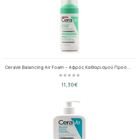
C
eraVe Balancing Air Foam – Αφρός Καθαρισμού Προσώπου 148 ml
11,30€