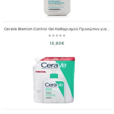
C
eraVe Blemish Control Gel Καθαρισμού Προσώπου για Ακνεϊκές Επιδερμίδες 473ml
16,80€