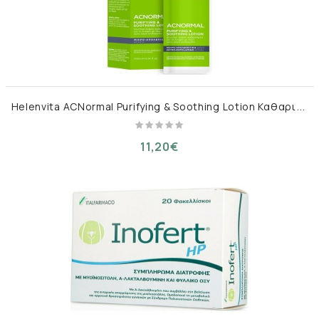
H
elenvita ACNormal Purifying & Soothing Lotion Καθαρισμού Προσώπου για Ακνεϊκές Επιδερμίδες – 200 ml
11,20€