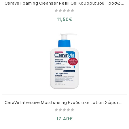
C
eraVe Foaming Cleanser Refill Gel Καθαρισμού Προσώπου για Κανονική έως Λιπαρή Επιδερμίδα – 473 ml
11,50€
C
eraVe Intensive Moisturising Ενυδατική Lotion Σώματος με Ουρία για Ξηρές/Πολύ Ξηρές & Ευαίσθητες Επιδερμίδες – 236 ml
17,40€