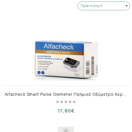
A
lfacheck Smart Pulse Oximeter Παλμικό Οξύμετρο Ακριβείας 1 Τεμάχιο
17,80€