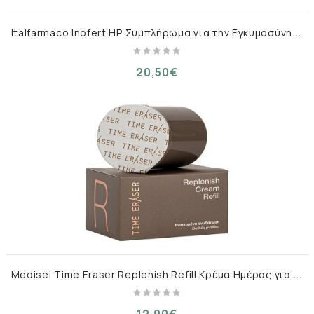
I
talfarmaco Inofert HP Συμπλήρωμα για την Εγκυμοσύνη 20 Φακελίσκοι
20,50€
M
edisei Time Eraser Replenish Refill Κρέμα Ημέρας για Ενυδάτωση & Αντιγήρανση 50ml
12,90€