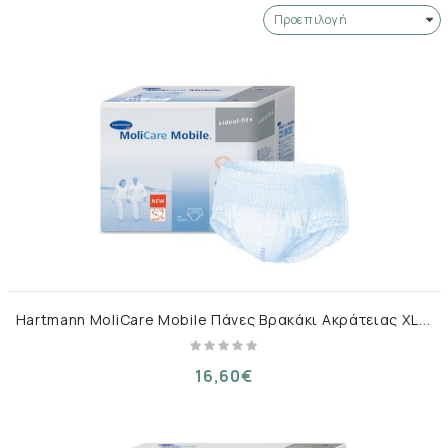
H
artmann MoliCare Mobile Πάνες Βρακάκι Ακράτειας XLarge 14τμχ
16,60€