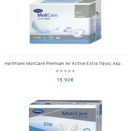
H
artmann MoliCare Premium Air Active Extra Πάνες Ακράτειας Large 30τμχ
19,90€