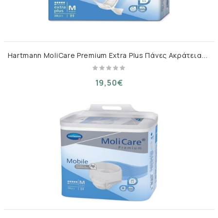
H
artmann MoliCare Premium Extra Plus Πάνες Ακράτειας Medium 30τμχ
19,50€